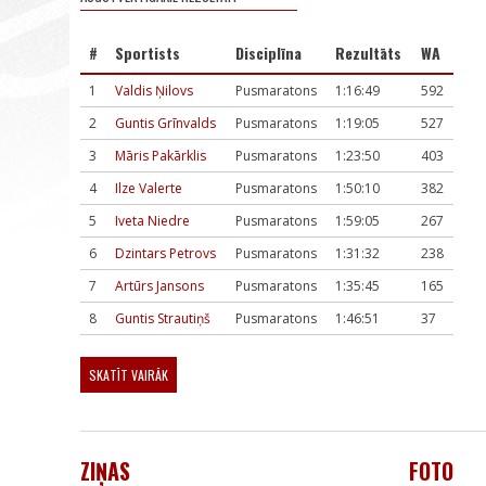
#
Sportists
Disciplīna
Rezultāts
WA
1
Valdis Ņilovs
Pusmaratons
1:16:49
592
2
Guntis Grīnvalds
Pusmaratons
1:19:05
527
3
Māris Pakārklis
Pusmaratons
1:23:50
403
4
Ilze Valerte
Pusmaratons
1:50:10
382
5
Iveta Niedre
Pusmaratons
1:59:05
267
6
Dzintars Petrovs
Pusmaratons
1:31:32
238
7
Artūrs Jansons
Pusmaratons
1:35:45
165
8
Guntis Strautiņš
Pusmaratons
1:46:51
37
SKATĪT VAIRĀK
ZIŅAS
FOTO