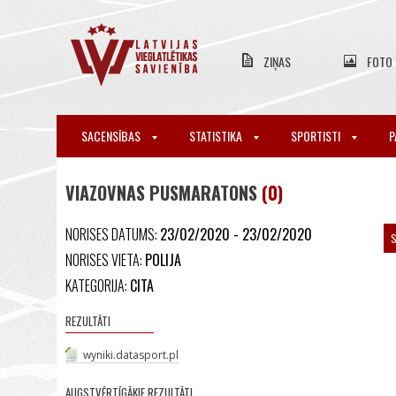
ZIŅAS
FOTO
SACENSĪBAS
STATISTIKA
SPORTISTI
P
VIAZOVNAS PUSMARATONS
(0)
NORISES DATUMS:
23/02/2020 - 23/02/2020
S
NORISES VIETA:
POLIJA
KATEGORIJA:
CITA
REZULTĀTI
wyniki.datasport.pl
AUGSTVĒRTĪGĀKIE REZULTĀTI