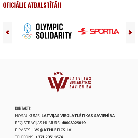
OFICIĀLIE ATBALSTĪTĀJI
KONTAKTI:
NOSAUKUMS:
LATVIJAS VIEGLATLĒTIKAS SAVIENĪBA
REĢISTRĀCIJAS NUMURS:
40008029019
E-PASTS:
LVS@ATHLETICS.LV
TELEFONS:
+371 29511674