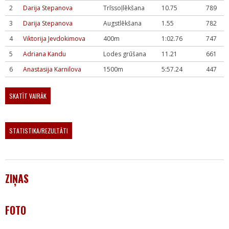
2
Darija Stepanova
Trīssoļlēkšana
10.75
789
3
Darija Stepanova
Augstlēkšana
1.55
782
4
Viktorija Jevdokimova
400m
1:02.76
747
5
Adriana Kandu
Lodes grūšana
11.21
661
6
Anastasija Karnilova
1500m
5:57.24
447
SKATĪT VAIRĀK
STATISTIKA/REZULTĀTI
ZIŅAS
FOTO