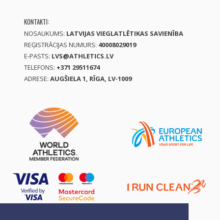
KONTAKTI:
NOSAUKUMS:
LATVIJAS VIEGLATLĒTIKAS SAVIENĪBA
REĢISTRĀCIJAS NUMURS:
40008029019
E-PASTS:
LVS@ATHLETICS.LV
TELEFONS:
+371 29511674
ADRESE:
AUGŠIELA 1, RĪGA, LV-1009