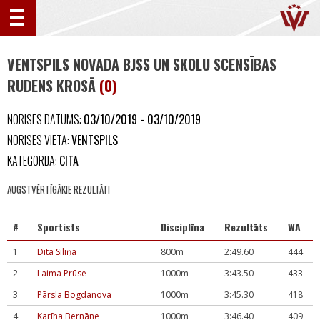
VENTSPILS NOVADA BJSS UN SKOLU SCENSĪBAS
RUDENS KROSĀ
(0)
NORISES DATUMS:
03/10/2019 - 03/10/2019
NORISES VIETA:
VENTSPILS
KATEGORIJA:
CITA
AUGSTVĒRTĪGĀKIE REZULTĀTI
#
Sportists
Disciplīna
Rezultāts
WA
1
Dita Siliņa
800m
2:49.60
444
2
Laima Prūse
1000m
3:43.50
433
3
Pārsla Bogdanova
1000m
3:45.30
418
4
Karīna Bernāne
1000m
3:46.40
409