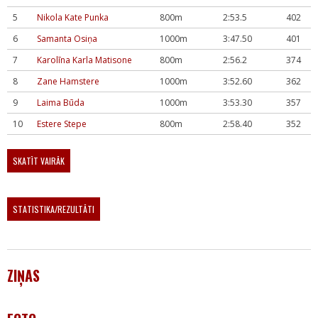
5
Nikola Kate Punka
800m
2:53.5
402
6
Samanta Osiņa
1000m
3:47.50
401
7
Karolīna Karla Matisone
800m
2:56.2
374
8
Zane Hamstere
1000m
3:52.60
362
9
Laima Būda
1000m
3:53.30
357
10
Estere Stepe
800m
2:58.40
352
SKATĪT VAIRĀK
STATISTIKA/REZULTĀTI
ZIŅAS