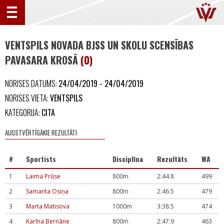
VENTSPILS NOVADA BJSS UN SKOLU SCENSĪBAS
PAVASARA KROSĀ
(0)
NORISES DATUMS:
24/04/2019 - 24/04/2019
NORISES VIETA:
VENTSPILS
KATEGORIJA:
CITA
AUGSTVĒRTĪGĀKIE REZULTĀTI
#
Sportists
Disciplīna
Rezultāts
WA
1
Laima Prūse
800m
2:44.8
499
2
Samanta Osiņa
800m
2:46.5
479
3
Marta Matisova
1000m
3:38.5
474
4
Karīna Bernāne
800m
2:47.9
463