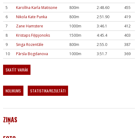
5
Karolīna Karla Matisone
800m
2:48.60
455
6
Nikola Kate Punka
800m
2:51.90
419
7
Zane Hamstere
1000m
3:46.1
412
8
Kristaps Fiļipjonoks
1500m
4:45.4
403
9
Singa Rozentāle
800m
2:55.0
387
10
Pārsla Bogdanova
1000m
3:51.7
369
SKATĪT VAIRĀK
NOLIKUMS
STATISTIKA/REZULTĀTI
ZIŅAS