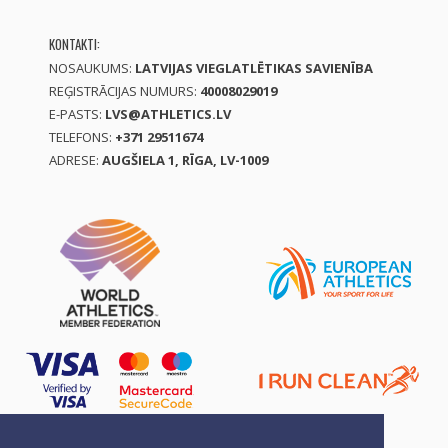
KONTAKTI:
NOSAUKUMS:
LATVIJAS VIEGLATLĒTIKAS SAVIENĪBA
REĢISTRĀCIJAS NUMURS:
40008029019
E-PASTS:
LVS@ATHLETICS.LV
TELEFONS:
+371 29511674
ADRESE:
AUGŠIELA 1, RĪGA, LV-1009