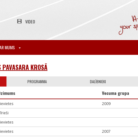
VIDEO
AR MUMS
AS PAVASARA KROSĀ
PROGRAMMA
DALĪBNIEKI
Dzimums
Vecuma grupa
ievietes
2009
īrieši
ievietes
ievietes
2007