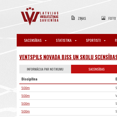
ZIŅAS
FOTO
SACENSĪBAS
STATISTIKA
SPORTISTI
P
VENTSPILS NOVADA BJSS UN SKOLU SCENSĪB
INFORMĀCIJA PAR NOTIKUMU
SACENSĪBAS
Disciplīna
500m
S
500m
V
500m
S
500m
S