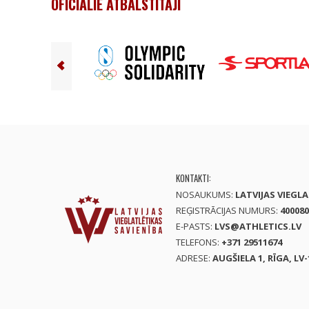
OFICIĀLIE ATBALSTĪTĀJI
KONTAKTI:
NOSAUKUMS:
LATVIJAS VIEGL
REĢISTRĀCIJAS NUMURS:
400080
E-PASTS:
LVS@ATHLETICS.LV
TELEFONS:
+371 29511674
ADRESE:
AUGŠIELA 1, RĪGA, LV-