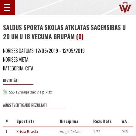
SALDUS SPORTA SKOLAS ATKLĀTĀS SACENSĪBAS U
20 UN U 18 VECUMA GRUPĀM
(0)
NORISES DATUMS:
12/05/2019 - 12/05/2019
NORISES VIETA:
KATEGORIJA:
CITA
REZULTĀTI
SSS 12maija sac viegl.xlsx
AUGSTVĒRTĪGĀKIE REZULTĀTI
#
Sportists
Disciplīna
Rezultāts
WA
1
Krista Brasla
Augstlēkšana
1.72
945