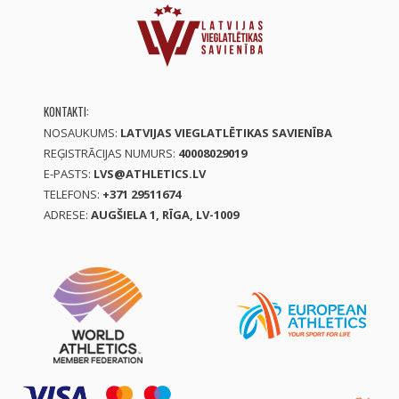
KONTAKTI:
NOSAUKUMS:
LATVIJAS VIEGLATLĒTIKAS SAVIENĪBA
REĢISTRĀCIJAS NUMURS:
40008029019
E-PASTS:
LVS@ATHLETICS.LV
TELEFONS:
+371 29511674
ADRESE:
AUGŠIELA 1, RĪGA, LV-1009