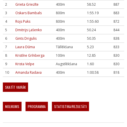
2
Grieta Griezīte
400m
58.52
887
3
Oskars Bambals
800m
1:55.19
883
4
Rojs Puks
800m
1:55.60
872
5
Dmitrijs Ļašenko
400m
50.24
844
6
Gints Drigulis
400m
50.35
838
7
Laura Dūma
Tāllēkšana
5.23
833
8
Kristīne Grīnberga
100m
12.85
830
9
Krista Velpe
Augstlēkšana
1.60
830
10
Amanda Radava
400m
1:00.58
818
SKATĪT VAIRĀK
NOLIKUMS
PROGRAMMA
STATISTIKA/REZULTĀTI