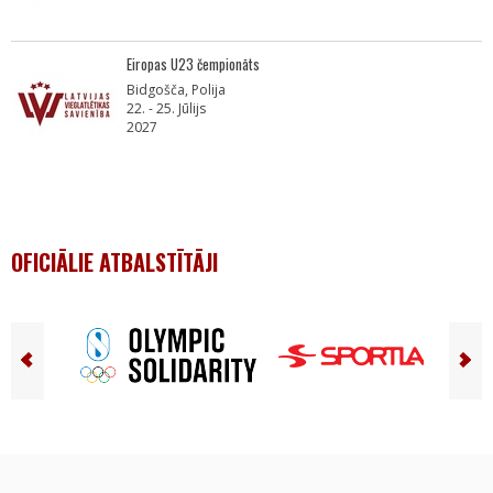
Eiropas U23 čempionāts
Bidgošča, Polija
22. - 25. Jūlijs
2027
OFICIĀLIE ATBALSTĪTĀJI