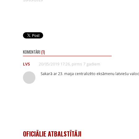
KOMENTĀRI
(1)
LVS
20/05/2019 17:26, pirms 7 gadiem
Sakarā ar 23. maija centralizēto eksāmenu latviešu valo
OFICIĀLIE ATBALSTĪTĀJI