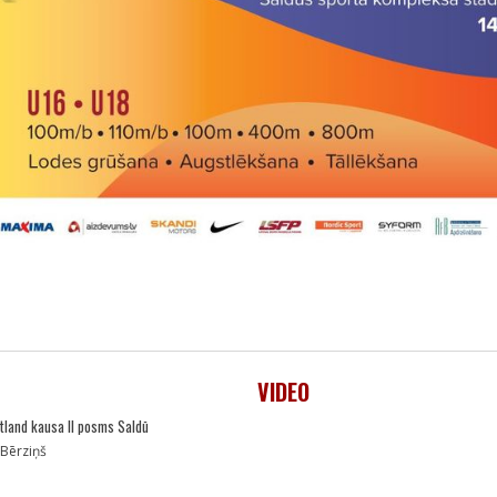
VIDEO
rtland kausa II posms Saldū
 Bērziņš