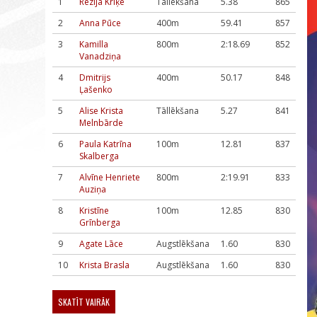
1
Rēzija Kriķe
Tāllēkšana
5.38
865
2
Anna Pūce
400m
59.41
857
3
Kamilla
800m
2:18.69
852
Vanadziņa
4
Dmitrijs
400m
50.17
848
Ļašenko
5
Alise Krista
Tāllēkšana
5.27
841
Melnbārde
6
Paula Katrīna
100m
12.81
837
Skalberga
7
Alvīne Henriete
800m
2:19.91
833
Auziņa
8
Kristīne
100m
12.85
830
Grīnberga
9
Agate Lāce
Augstlēkšana
1.60
830
10
Krista Brasla
Augstlēkšana
1.60
830
SKATĪT VAIRĀK