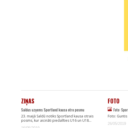
ZIŅAS
FOTO
Saldus uzņems Sportland kausa otro posmu
Foto: Spo
23. maijā Saldū notiks Sportland kausa otrais
Foto: Guntis
posms, kur aicināti piedalīties U16 un U18…
26/05/2019
16/05/2019