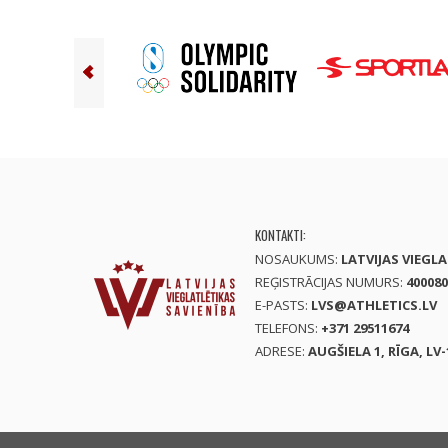
KONTAKTI:
NOSAUKUMS:
LATVIJAS VIEGL
REĢISTRĀCIJAS NUMURS:
400080
E-PASTS:
LVS@ATHLETICS.LV
TELEFONS:
+371 29511674
ADRESE:
AUGŠIELA 1, RĪGA, LV-