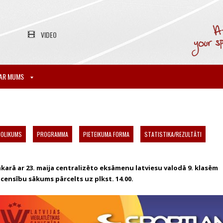
VIDEO
AR MUMS
NOLIKUMS
PROGRAMMA
PIETEIKUMA FORMA
STATISTIKA/REZULTĀTI
karā ar 23. maija centralizēto eksāmenu latviesu valodā 9. klasēm
censību sākums pārcelts uz plkst. 14.00.