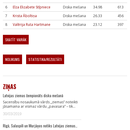
6
Elza Elizabete Stīpniece
Diska mešana
34.98
613
7
Krista Āboltiņa
Diska mešana
26.33
456
8
Valērija Ruta Hartmane
Diska mešana
23.12
397
SKATĪT VAIRĀK
NOLIKUMS
STATISTIKA/REZULTĀTI
ZIŅAS
Latvijas ziemas čempionāts diska mešanā
Sacensību nosaukumā vārds „ziemas” noteikti
jāsamaina ar vismaz vārdu „pavasara” – tik…
30/03/2019
Rīgā, Salaspilī un Murjāņos notiks Latvijas ziemas…