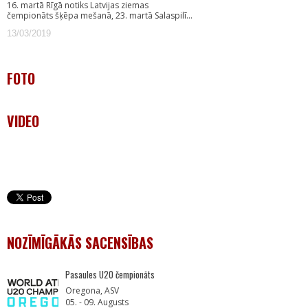
16. martā Rīgā notiks Latvijas ziemas
čempionāts šķēpa mešanā, 23. martā Salaspilī…
13/03/2019
FOTO
VIDEO
NOZĪMĪGĀKĀS SACENSĪBAS
Pasaules U20 čempionāts
Oregona, ASV
05. - 09. Augusts