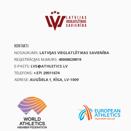
KONTAKTI:
NOSAUKUMS:
LATVIJAS VIEGLATLĒTIKAS SAVIENĪBA
REĢISTRĀCIJAS NUMURS:
40008029019
E-PASTS:
LVS@ATHLETICS.LV
TELEFONS:
+371 29511674
ADRESE:
AUGŠIELA 1, RĪGA, LV-1009