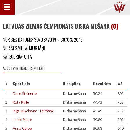
LATVIJAS ZIEMAS ČEMPIONĀTS DISKA MEŠANĀ
(0)
NORISES DATUMS:
30/03/2019 - 30/03/2019
NORISES VIETA:
MURJĀŅI
KATEGORIJA:
CITA
AUGSTVĒRTĪGĀKIE REZULTĀTI
#
Sportists
Disciplīna
Rezultāts
WA
1
Dace Šteinerte
Diska mešana
50.24
892
2
Rota Rulle
Diska mešana
44.43
785
3
Inga Miķelsone - Leimane
Diska mešana
41.49
732
4
Lelde Mieze
Diska mešana
39.89
702
5
Anna Gulbe
Diska mešana
36.98
649