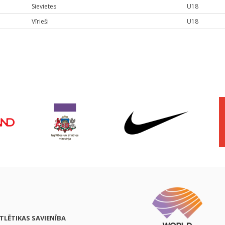
Sievietes
U18
Vīrieši
U18
ATLĒTIKAS SAVIENĪBA