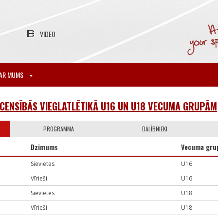
VIDEO
AR MUMS
CENSĪBĀS VIEGLATLĒTIKĀ U16 UN U18 VECUMA GRUPĀM
PROGRAMMA
DALĪBNIEKI
Dzimums
Vecuma gru
Sievietes
U16
Vīrieši
U16
Sievietes
U18
Vīrieši
U18