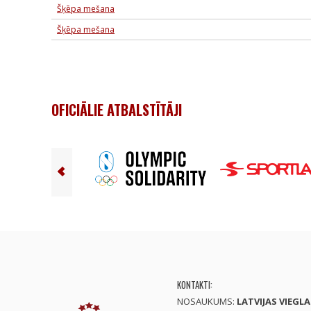
Šķēpa mešana
Šķēpa mešana
OFICIĀLIE ATBALSTĪTĀJI
KONTAKTI:
NOSAUKUMS:
LATVIJAS VIEGL