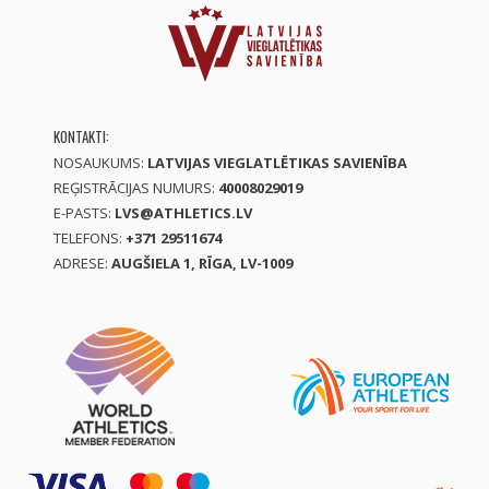
KONTAKTI:
NOSAUKUMS:
LATVIJAS VIEGLATLĒTIKAS SAVIENĪBA
REĢISTRĀCIJAS NUMURS:
40008029019
E-PASTS:
LVS@ATHLETICS.LV
TELEFONS:
+371 29511674
ADRESE:
AUGŠIELA 1, RĪGA, LV-1009