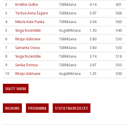
2
Kristīne Gulbe
Tāllēkšana
4.14
601
3
Terēza Anna Žagare
Tāllēkšana
3.97
566
4
Nikola Kate Punka
Tāllēkšana
3.94
560
5
Singa Rozentāle
Augstlēkšana
1.30
546
6
Rēzija Gūtmane
Tāllēkšana
3.80
530
7
Samanta Osiņa
Tāllēkšana
3.80
530
8
Singa Rozentāle
Tāllēkšana
3.74
518
9
Sarika Doniņa
Tāllēkšana
3.67
503
10
Rēzija Gūtmane
Augstlēkšana
1.25
500
SKATĪT VAIRĀK
NOLIKUMS
PROGRAMMA
STATISTIKA/REZULTĀTI