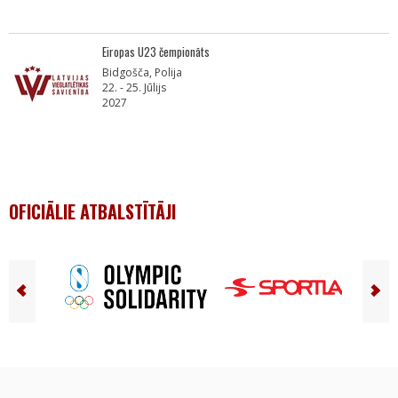
Eiropas U23 čempionāts
Bidgošča, Polija
22. - 25. Jūlijs
2027
OFICIĀLIE ATBALSTĪTĀJI