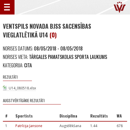
VENTSPILS NOVADA BJSS SACENSĪBAS
VIEGLATLĒTIKĀ U14
(0)
NORISES DATUMS:
08/05/2018 - 08/05/2018
NORISES VIETA:
TĀRGALES PAMATSKOLAS SPORTA LAUKUMS
KATEGORIJA:
CITA
REZULTĀTI
U14_080518.xlsx
AUGSTVĒRTĪGĀKIE REZULTĀTI
#
Sportists
Disciplīna
Rezultāts
WA
1
Patrīcija Jansone
Augstlēkšana
1.44
678