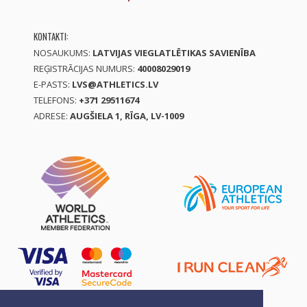
KONTAKTI:
NOSAUKUMS:
LATVIJAS VIEGLATLĒTIKAS SAVIENĪBA
REĢISTRĀCIJAS NUMURS:
40008029019
E-PASTS:
LVS@ATHLETICS.LV
TELEFONS:
+371 29511674
ADRESE:
AUGŠIELA 1, RĪGA, LV-1009