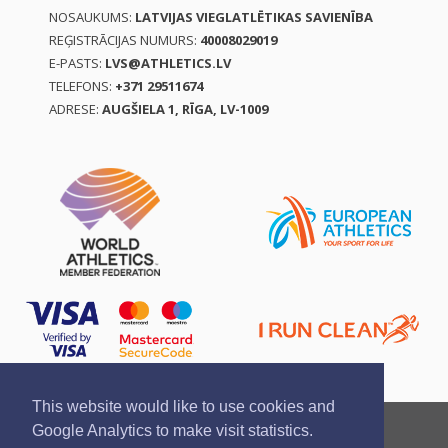
NOSAUKUMS:
LATVIJAS VIEGLATLĒTIKAS SAVIENĪBA
REĢISTRĀCIJAS NUMURS:
40008029019
E-PASTS:
LVS@ATHLETICS.LV
TELEFONS:
+371 29511674
ADRESE:
AUGŠIELA 1, RĪGA, LV-1009
This website would like to use cookies and
Ziņo par pārkāpumu
Privātuma politika
Google Analytics to make visit statistics.