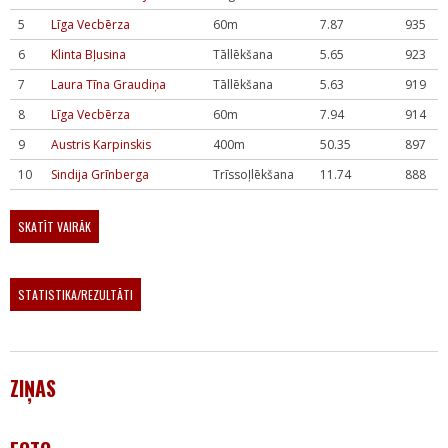
5
Līga Vecbērza
60m
7.87
935
6
Klinta Bļusina
Tāllēkšana
5.65
923
7
Laura Tīna Graudiņa
Tāllēkšana
5.63
919
8
Līga Vecbērza
60m
7.94
914
9
Austris Karpinskis
400m
50.35
897
10
Sindija Grīnberga
Trīssoļlēkšana
11.74
888
SKATĪT VAIRĀK
STATISTIKA/REZULTĀTI
ZIŅAS