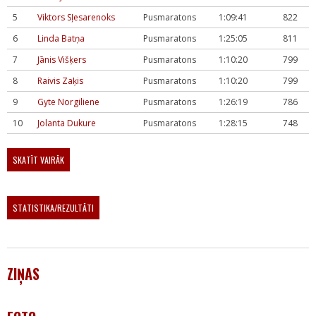
5
Viktors Sļesarenoks
Pusmaratons
1:09:41
822
6
Linda Batņa
Pusmaratons
1:25:05
811
7
Jānis Višķers
Pusmaratons
1:10:20
799
8
Raivis Zaķis
Pusmaratons
1:10:20
799
9
Gyte Norgiliene
Pusmaratons
1:26:19
786
10
Jolanta Dukure
Pusmaratons
1:28:15
748
SKATĪT VAIRĀK
STATISTIKA/REZULTĀTI
ZIŅAS