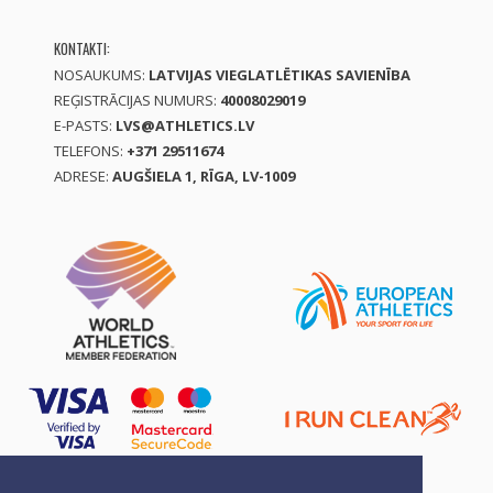
KONTAKTI:
NOSAUKUMS:
LATVIJAS VIEGLATLĒTIKAS SAVIENĪBA
REĢISTRĀCIJAS NUMURS:
40008029019
E-PASTS:
LVS@ATHLETICS.LV
TELEFONS:
+371 29511674
ADRESE:
AUGŠIELA 1, RĪGA, LV-1009