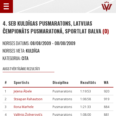
4. SEB KULDĪGAS PUSMARATONS, LATVIJAS
ČEMPIONĀTS PUSMARATONĀ, SPORTLAT BALVA
(0)
NORISES DATUMS:
08/08/2009 - 08/08/2009
NORISES VIETA:
KULDĪGA
KATEGORIJA:
CITA
AUGSTVĒRTĪGĀKIE REZULTĀTI
#
Sportists
Disciplīna
Rezultāts
WA
1
Jeļena Ābele
Pusmaratons
1:19:53
920
2
Stsiapan Rahautson
Pusmaratons
1:06:58
919
3
Ilona Marhele
Pusmaratons
1:21:33
884
4
Valērijs Žolnerovičs
Pusmaratons
1:08:00
881