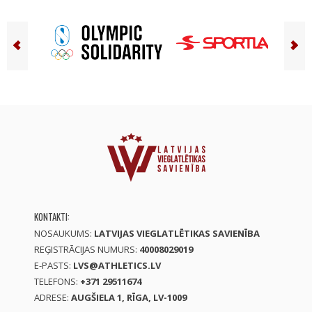
KONTAKTI:
NOSAUKUMS:
LATVIJAS VIEGLATLĒTIKAS SAVIENĪBA
REĢISTRĀCIJAS NUMURS:
40008029019
E-PASTS:
LVS@ATHLETICS.LV
TELEFONS:
+371 29511674
ADRESE:
AUGŠIELA 1, RĪGA, LV-1009