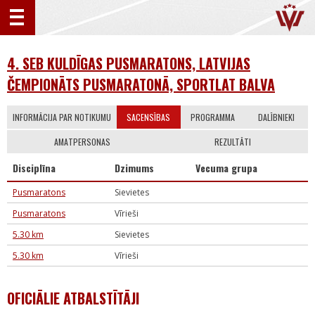
4. SEB KULDĪGAS PUSMARATONS, LATVIJAS
ČEMPIONĀTS PUSMARATONĀ, SPORTLAT BALVA
INFORMĀCIJA PAR NOTIKUMU
SACENSĪBAS
PROGRAMMA
DALĪBNIEKI
AMATPERSONAS
REZULTĀTI
Disciplīna
Dzimums
Vecuma grupa
Pusmaratons
Sievietes
Pusmaratons
Vīrieši
5.30 km
Sievietes
5.30 km
Vīrieši
OFICIĀLIE ATBALSTĪTĀJI