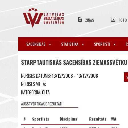
ZIŅAS
FOTO
SACENSĪBAS
STATISTIKA
SPORTISTI
P
STARPTAUTISKĀS SACENSĪBAS ZIEMASSVĒTKU
NORISES DATUMS:
13/12/2008 - 13/12/2008
S
NORISES VIETA:
KATEGORIJA:
CITA
AUGSTVĒRTĪGĀKIE REZULTĀTI
#
Sportists
Disciplīna
Rezultāts
WA