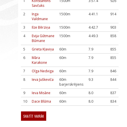
1
Konstantīns
1500m
3:57.4
926
Savčuks
2
Inga
1500m
4:41.1
914
Valdmane
3
Ilze Bērziņa
1500m
4:42.7
903
4
Evija Gūtmane
1500m
4:49.3
858
Būmane
5
Grieta Kļaviņa
60m
7.9
855
6
Māra
60m
7.9
855
Karakone
7
Olga Nedviga
60m
7.9
846
8
Ieva Juškeviča
60m
9.3
844
barjerskrējiens
9
Ieva Misāne
60m
8.0
837
10
Dace Blūma
60m
8.0
834
SKATĪT VAIRĀK