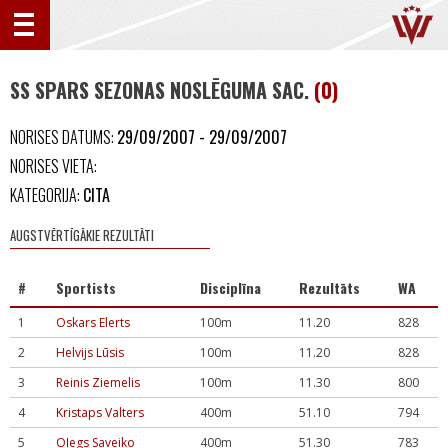
SS SPARS SEZONAS NOSLĒGUMA SAC.
(0)
NORISES DATUMS:
29/09/2007 - 29/09/2007
NORISES VIETA:
KATEGORIJA:
CITA
AUGSTVĒRTĪGĀKIE REZULTĀTI
#
Sportists
Disciplīna
Rezultāts
WA
1
Oskars Elerts
100m
11.20
828
2
Helvijs Lūsis
100m
11.20
828
3
Reinis Ziemelis
100m
11.30
800
4
Kristaps Valters
400m
51.10
794
5
Oļegs Saveiko
400m
51.30
783