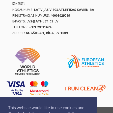
KONTAKTI:
NOSAUKUMS:
LATVIJAS VIEGLATLĒTIKAS SAVIENĪBA
REĢISTRĀCIJAS NUMURS:
40008029019
E-PASTS:
LVS@ATHLETICS.LV
TELEFONS:
+371 29511674
ADRESE:
AUGŠIELA 1, RĪGA, LV-1009
This website would like to use cookies and
Ziņo par pārkāpumu
Privātuma politika