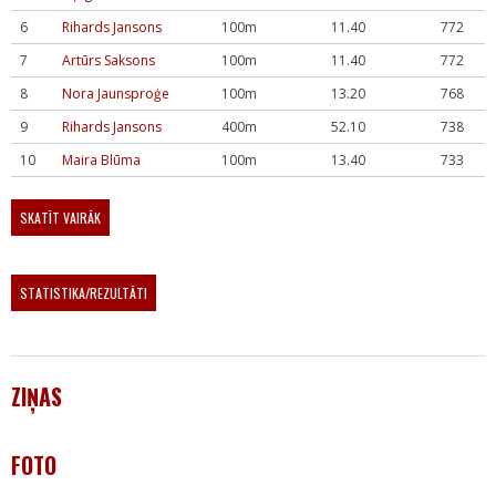
6
Rihards Jansons
100m
11.40
772
7
Artūrs Saksons
100m
11.40
772
8
Nora Jaunsproģe
100m
13.20
768
9
Rihards Jansons
400m
52.10
738
10
Maira Blūma
100m
13.40
733
SKATĪT VAIRĀK
STATISTIKA/REZULTĀTI
ZIŅAS
FOTO