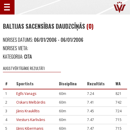
BALTIJAS SACENSĪBAS DAUDZCĪŅĀS
(0)
NORISES DATUMS:
06/01/2006 - 06/01/2006
NORISES VIETA:
KATEGORIJA:
CITA
AUGSTVĒRTĪGĀKIE REZULTĀTI
#
Sportists
Disciplīna
Rezultāts
WA
1
Egīls Vanags
60m
7.24
821
2
Oskars Melbārdis
60m
7.41
742
3
Jānis Krauklītis
60m
7.45
724
4
Viesturs Karlivāns
60m
7.47
715
5
Jānis Ķibermanis
60m
7.47
715