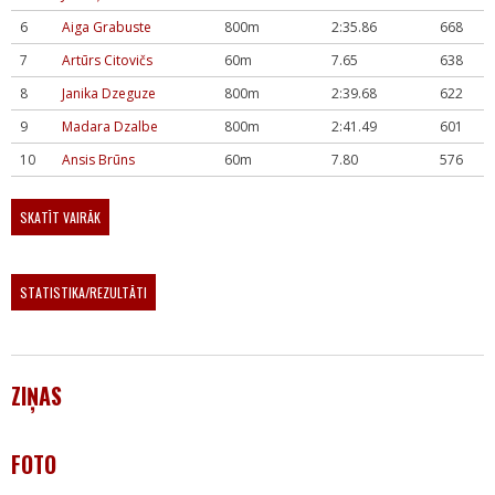
6
Aiga Grabuste
800m
2:35.86
668
7
Artūrs Citovičs
60m
7.65
638
8
Janika Dzeguze
800m
2:39.68
622
9
Madara Dzalbe
800m
2:41.49
601
10
Ansis Brūns
60m
7.80
576
SKATĪT VAIRĀK
STATISTIKA/REZULTĀTI
ZIŅAS
FOTO