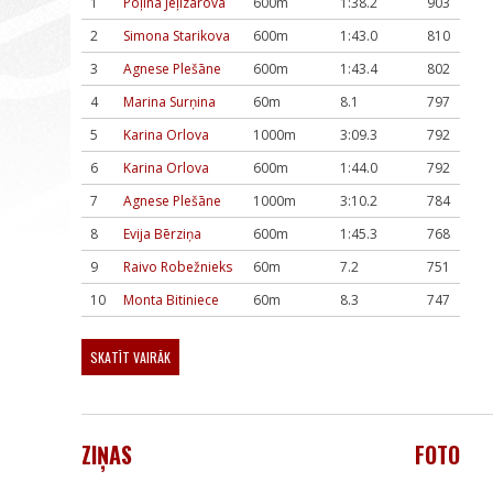
1
Poļina Jeļizarova
600m
1:38.2
903
2
Simona Starikova
600m
1:43.0
810
3
Agnese Plešāne
600m
1:43.4
802
4
Marina Surņina
60m
8.1
797
5
Karina Orlova
1000m
3:09.3
792
6
Karina Orlova
600m
1:44.0
792
7
Agnese Plešāne
1000m
3:10.2
784
8
Evija Bērziņa
600m
1:45.3
768
9
Raivo Robežnieks
60m
7.2
751
10
Monta Bitiniece
60m
8.3
747
SKATĪT VAIRĀK
ZIŅAS
FOTO