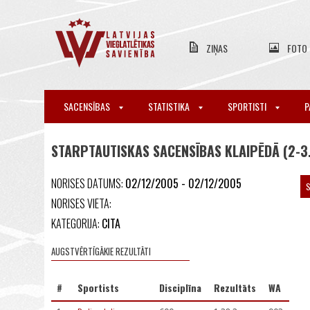
ZIŅAS
FOTO
SACENSĪBAS
STATISTIKA
SPORTISTI
P
STARPTAUTISKAS SACENSĪBAS KLAIPĒDĀ (2-3.
NORISES DATUMS:
02/12/2005 - 02/12/2005
S
NORISES VIETA:
KATEGORIJA:
CITA
AUGSTVĒRTĪGĀKIE REZULTĀTI
#
Sportists
Disciplīna
Rezultāts
WA