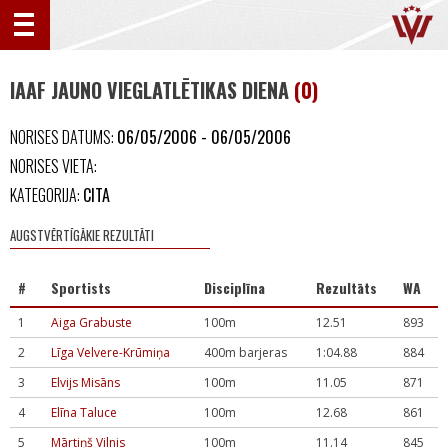
IAAF JAUNO VIEGLATLĒTIKAS DIENA
(0)
NORISES DATUMS:
06/05/2006 - 06/05/2006
NORISES VIETA:
KATEGORIJA:
CITA
AUGSTVĒRTĪGĀKIE REZULTĀTI
#
Sportists
Disciplīna
Rezultāts
WA
1
Aiga Grabuste
100m
12.51
893
2
Līga Velvere-Krūmiņa
400m barjeras
1:04.88
884
3
Elvijs Misāns
100m
11.05
871
4
Elīna Taluce
100m
12.68
861
5
Mārtiņš Vilnis
100m
11.14
845