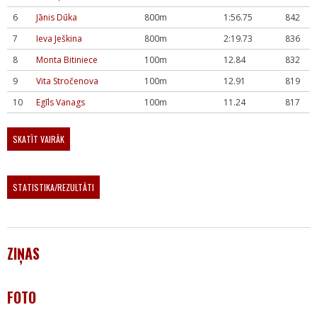
6
Jānis Dūka
800m
1:56.75
842
7
Ieva Ješkina
800m
2:19.73
836
8
Monta Bitiniece
100m
12.84
832
9
Vita Stročenova
100m
12.91
819
10
Egīls Vanags
100m
11.24
817
SKATĪT VAIRĀK
STATISTIKA/REZULTĀTI
ZIŅAS
FOTO