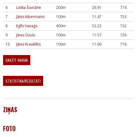
6
Lolita Šuvcāne
200m
26.91
774
7
Jānis Ķibermanis
100m
11.47
753
8
Egīls Vanags
400m
52.22
732
9
Jānis Ozols
100m
11.57
726
10
Jānis Krauklītis
100m
11.60
718
SKATĪT VAIRĀK
STATISTIKA/REZULTĀTI
ZIŅAS
FOTO