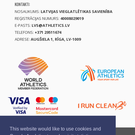
KONTAKTI:
NOSAUKUMS:
LATVIJAS VIEGLATLĒTIKAS SAVIENĪBA
REĢISTRĀCIJAS NUMURS:
40008029019
E-PASTS:
LVS@ATHLETICS.LV
TELEFONS:
+371 29511674
ADRESE:
AUGŠIELA 1, RĪGA, LV-1009
This website would like to use cookies and
Ziņo par pārkāpumu
Privātuma politika