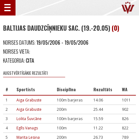
BALTIJAS DAUDZCĪŅNIEKU SAC. (19.-20.05)
(0)
NORISES DATUMS:
19/05/2006 - 19/05/2006
NORISES VIETA:
KATEGORIJA:
CITA
AUGSTVĒRTĪGĀKIE REZULTĀTI
#
Sportists
Disciplīna
Rezultāts
WA
1
Aiga Grabuste
100m barjeras
14.06
1011
2
Aiga Grabuste
200m
25.44
902
3
Lolita Šuvcāne
100m barjeras
15.59
826
4
Egīls Vanags
100m
11.22
822
5
Marita Lesiņa
200m
26.73
789