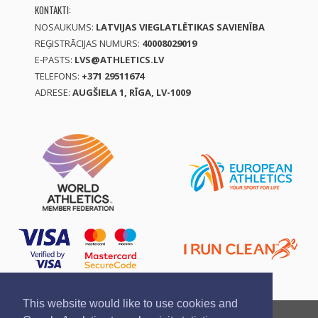
KONTAKTI:
NOSAUKUMS:
LATVIJAS VIEGLATLĒTIKAS SAVIENĪBA
REĢISTRĀCIJAS NUMURS:
40008029019
E-PASTS:
LVS@ATHLETICS.LV
TELEFONS:
+371 29511674
ADRESE:
AUGŠIELA 1, RĪGA, LV-1009
This website would like to use cookies and
Ziņo par pārkāpumu
Privātuma politika