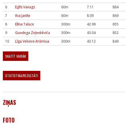
6
Egīls Vanags
60m
7.11
884
7
Ilva Janīte
60m
8.09
869
8
Elīna Taluce
300m
42.98
855
9
Gundega Zeļenkēviča
300m
43.04
852
10
Līga Velvere-Krūmiņa
300m
43.12
849
SKATĪT VAIRĀK
STATISTIKA/REZULTĀTI
ZIŅAS
FOTO