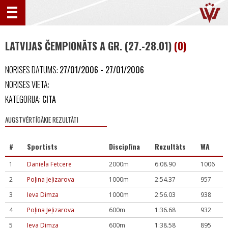
LATVIJAS ČEMPIONĀTS A GR. (27.-28.01)
(0)
NORISES DATUMS:
27/01/2006 - 27/01/2006
NORISES VIETA:
KATEGORIJA:
CITA
AUGSTVĒRTĪGĀKIE REZULTĀTI
#
Sportists
Disciplīna
Rezultāts
WA
1
Daniela Fetcere
2000m
6:08.90
1006
2
Poļina Jeļizarova
1000m
2:54.37
957
3
Ieva Dimza
1000m
2:56.03
938
4
Poļina Jeļizarova
600m
1:36.68
932
5
Ieva Dimza
600m
1:38.58
895