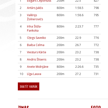
1
Edgars Čeporiuss
200m
22.5
827
2
Artūrs Jukšs
800m
1:58.5
798
3
Valērijs
800m
1:58.6
795
Žolnerovičs
4
Irīna Štūla-
800m
2:23.7
777
Pankoka
5
Oļegs Saveiko
200m
22.9
776
6
Baiba Celma
200m
26.7
772
7
Viesturs Kārše
200m
23.2
738
8
Andris Šliseris
200m
23.2
738
9
Anete Midrijāne
800m
2:26.6
735
10
Līga Lauva
200m
27.2
731
SKATĪT VAIRĀK
ZIŅAS
FOTO