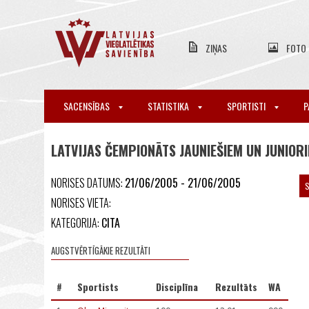
ZIŅAS
FOTO
SACENSĪBAS
STATISTIKA
SPORTISTI
P
LATVIJAS ČEMPIONĀTS JAUNIEŠIEM UN JUNIOR
NORISES DATUMS:
21/06/2005 - 21/06/2005
S
NORISES VIETA:
KATEGORIJA:
CITA
AUGSTVĒRTĪGĀKIE REZULTĀTI
#
Sportists
Disciplīna
Rezultāts
WA