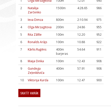
1
Olga Mirzagitova
100m
12.01
990
2
Natalija
1500m
4:28.65
986
Zarčenko
3
Ieva Dimza
800m
2:10.94
975
4
Olga Mirzagitova
200m
24.86
955
5
Rita Zālīte
100m
12.20
952
6
Ronalds Arājs
100m
10.88
922
7
Kārlis Ruģēns
400m
54.64
911
barjeras
8
Maija Dinka
100m
12.43
908
9
Gundega
400m
57.91
908
Zeļenkēviča
10
Viktorija Kurda
100m
12.47
900
SKATĪT VAIRĀK