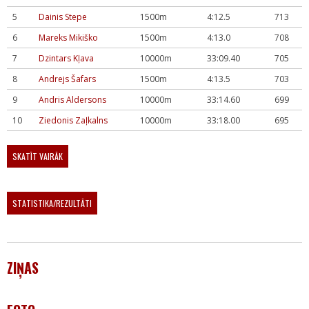
5
Dainis Stepe
1500m
4:12.5
713
6
Mareks Mikiško
1500m
4:13.0
708
7
Dzintars Kļava
10000m
33:09.40
705
8
Andrejs Šafars
1500m
4:13.5
703
9
Andris Aldersons
10000m
33:14.60
699
10
Ziedonis Zaļkalns
10000m
33:18.00
695
SKATĪT VAIRĀK
STATISTIKA/REZULTĀTI
ZIŅAS