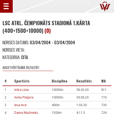
LSC ATKL. ČEMPIONĀTS STADIONĀ 1.KĀRTA
(400+1500+10000)
(0)
NORISES DATUMS:
03/04/2004 - 03/04/2004
NORISES VIETA:
KATEGORIJA:
CITA
AUGSTVĒRTĪGĀKIE REZULTĀTI
#
Sportists
Disciplīna
Rezultāts
WA
1
Ināra Lūse
10000m
38:43.30
811
2
Anita Platpire
10000m
39:38.20
770
3
Ieva Ince
400m
1:03.30
730
4
Dainis Muižnieks
1500m
4:11.3
726