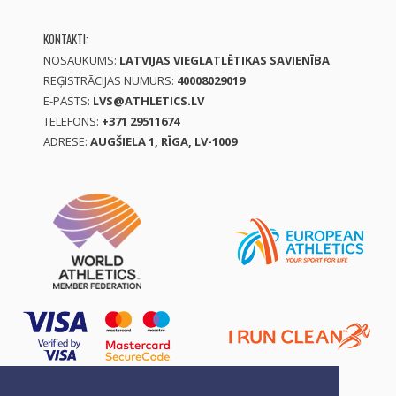
KONTAKTI:
NOSAUKUMS:
LATVIJAS VIEGLATLĒTIKAS SAVIENĪBA
REĢISTRĀCIJAS NUMURS:
40008029019
E-PASTS:
LVS@ATHLETICS.LV
TELEFONS:
+371 29511674
ADRESE:
AUGŠIELA 1, RĪGA, LV-1009