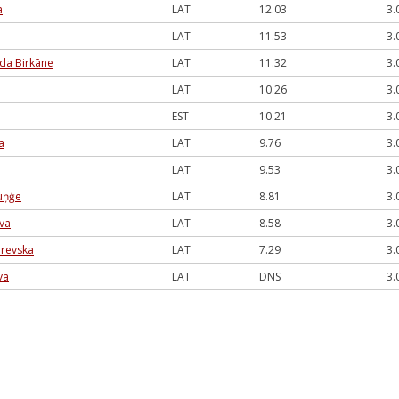
a
LAT
12.03
3.
LAT
11.53
3.
da Birkāne
LAT
11.32
3.
LAT
10.26
3.
EST
10.21
3.
a
LAT
9.76
3.
LAT
9.53
3.
Ruņģe
LAT
8.81
3.
ova
LAT
8.58
3.
arevska
LAT
7.29
3.
va
LAT
DNS
3.