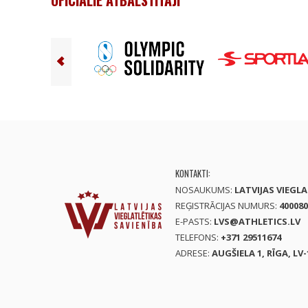
OFICIĀLIE ATBALSTĪTĀJI
KONTAKTI:
NOSAUKUMS:
LATVIJAS VIEGL
REĢISTRĀCIJAS NUMURS:
400080
E-PASTS:
LVS@ATHLETICS.LV
TELEFONS:
+371 29511674
ADRESE:
AUGŠIELA 1, RĪGA, LV-