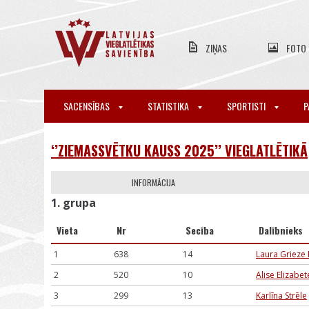
ZIŅAS
FOTO
SACENSĪBAS
STATISTIKA
SPORTISTI
P
‘’ZIEMASSVĒTKU KAUSS 2025’’ VIEGLATLĒTIKĀ
INFORMĀCIJA
1. grupa
Vieta
Nr
Secība
Dalībnieks
1
638
14
Laura Grieze 
2
520
10
Alise Elizabe
3
299
13
Karlīna Strēle