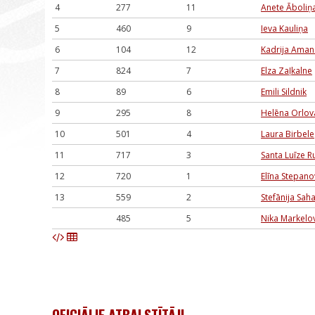
4
277
11
Anete Āboliņ
5
460
9
Ieva Kauliņa
6
104
12
Kadrija Aman
7
824
7
Elza Zaļkalne
8
89
6
Emili Sildnik
9
295
8
Helēna Orlov
10
501
4
Laura Birbele
11
717
3
Santa Luīze 
12
720
1
Elīna Stepan
13
559
2
Stefānija Sah
485
5
Nika Markelo