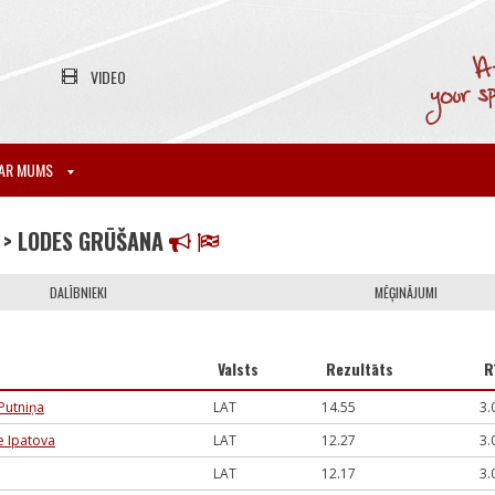
VIDEO
AR MUMS
> LODES GRŪŠANA
DALĪBNIEKI
MĒĢINĀJUMI
Valsts
Rezultāts
R
Putniņa
LAT
14.55
3.
te Ipatova
LAT
12.27
3.
LAT
12.17
3.