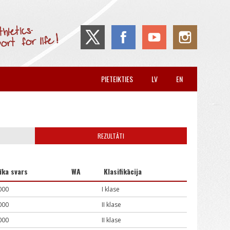
PIETEIKTIES
LV
EN
REZULTĀTI
īka svars
WA
Klasifikācija
000
I klase
000
II klase
000
II klase