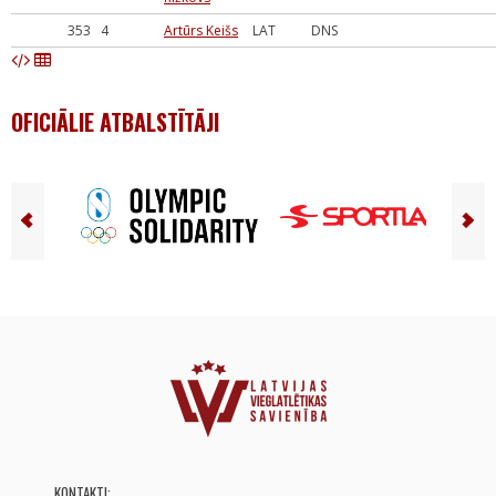
353
4
Artūrs Keišs
LAT
DNS
OFICIĀLIE ATBALSTĪTĀJI
KONTAKTI: