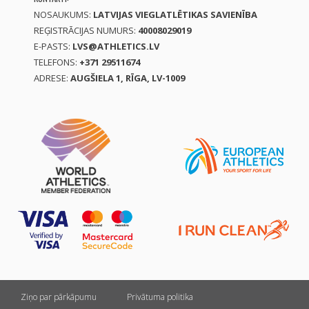
NOSAUKUMS:
LATVIJAS VIEGLATLĒTIKAS SAVIENĪBA
REĢISTRĀCIJAS NUMURS:
40008029019
E-PASTS:
LVS@ATHLETICS.LV
TELEFONS:
+371 29511674
ADRESE:
AUGŠIELA 1, RĪGA, LV-1009
Ziņo par pārkāpumu
Privātuma politika