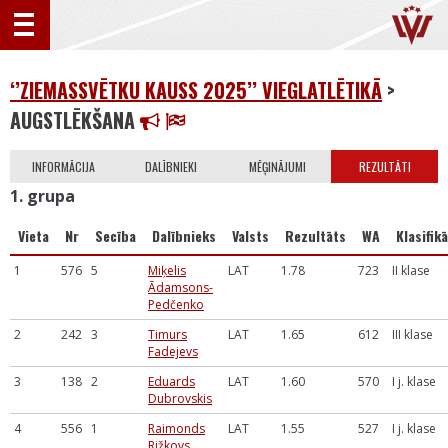
‘’ZIEMASSVĒTKU KAUSS 2025’’ VIEGLATLĒTIKĀ
>
AUGSTLĒKŠANA
INFORMĀCIJA
DALĪBNIEKI
MĒĢINĀJUMI
REZULTĀTI
1. grupa
Vieta
Nr
Secība
Dalībnieks
Valsts
Rezultāts
WA
Klasifikā
1
576
5
Miķelis
LAT
1.78
723
II klase
Ādamsons-
Pedčenko
2
242
3
Timurs
LAT
1.65
612
III klase
Fadejevs
3
138
2
Eduards
LAT
1.60
570
I j. klase
Dubrovskis
4
556
1
Raimonds
LAT
1.55
527
I j. klase
Rižkovs