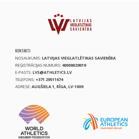
KONTAKTI:
NOSAUKUMS:
LATVIJAS VIEGLATLĒTIKAS SAVIENĪBA
REĢISTRĀCIJAS NUMURS:
40008029019
E-PASTS:
LVS@ATHLETICS.LV
TELEFONS:
+371 29511674
ADRESE:
AUGŠIELA 1, RĪGA, LV-1009