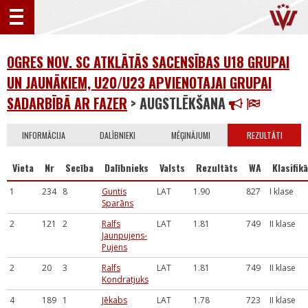
OGRES NOV. SC ATKLĀTĀS SACENSĪBAS U18 GRUPAI
UN JAUNĀKIEM, U20/U23 APVIENOTAJAI GRUPAI
SADARBĪBĀ AR FAZER
> AUGSTLĒKŠANA
INFORMĀCIJA
DALĪBNIEKI
MĒĢINĀJUMI
REZULTĀTI
Vieta
Nr
Secība
Dalībnieks
Valsts
Rezultāts
WA
Klasifikā
1
234
8
Guntis
LAT
1.90
827
I klase
Sparāns
2
121
2
Ralfs
LAT
1.81
749
II klase
Jaunpujens-
Pujens
2
20
3
Ralfs
LAT
1.81
749
II klase
Kondratjuks
4
189
1
Jēkabs
LAT
1.78
723
II klase