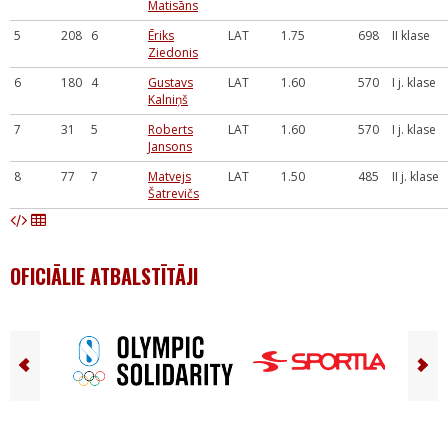
Matisāns
5
208
6
Ēriks
LAT
1.75
698
II klase
Ziedonis
6
180
4
Gustavs
LAT
1.60
570
I j. klase
Kalniņš
7
31
5
Roberts
LAT
1.60
570
I j. klase
Jansons
8
77
7
Matvejs
LAT
1.50
485
II j. klase
Šatrevičs
OFICIĀLIE ATBALSTĪTĀJI