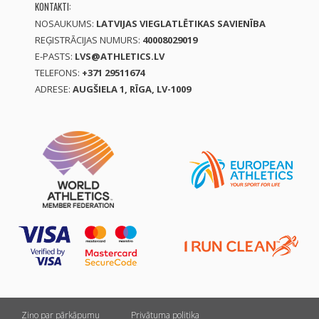
KONTAKTI:
NOSAUKUMS:
LATVIJAS VIEGLATLĒTIKAS SAVIENĪBA
REĢISTRĀCIJAS NUMURS:
40008029019
E-PASTS:
LVS@ATHLETICS.LV
TELEFONS:
+371 29511674
ADRESE:
AUGŠIELA 1, RĪGA, LV-1009
Ziņo par pārkāpumu
Privātuma politika