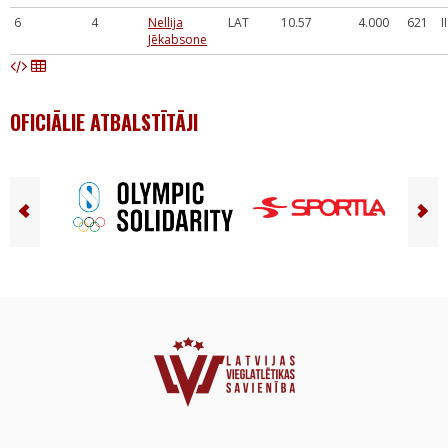
6
4
Nellija
LAT
10.57
4.000
621
I
Jēkabsone
OFICIĀLIE ATBALSTĪTĀJI