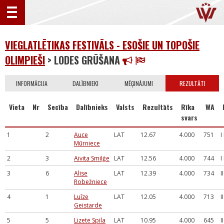
VIEGLATLĒTIKAS FESTIVĀLS - ESOŠIE UN TOPOŠIE
OLIMPIEŠI
> LODES GRŪŠANA
INFORMĀCIJA
DALĪBNIEKI
MĒĢINĀJUMI
REZULTĀTI
Vieta
Nr
Secība
Dalībnieks
Valsts
Rezultāts
Rīka
WA
svars
1
2
Auce
LAT
12.67
4.000
751
I
Mūrniece
2
3
Aivita Smiļģe
LAT
12.56
4.000
744
I
3
6
Alise
LAT
12.39
4.000
734
I
Robežniece
4
1
Luīze
LAT
12.05
4.000
713
I
Geistarde
5
5
Lizete Spila
LAT
10.95
4.000
645
I