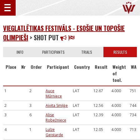
VIEGLATLĒTIKAS FESTIVĀLS - ESOŠIE UN TOPOŠIE
OLIMPIEŠI
> SHOT PUT
INFO
PARTICIPANTS
TRIALS
RESULTS
Place
Nr
Order
Participant
Country
Result
Weight
WA
of
tool.
1
2
Auce
LAT
12.67
4.000
751
Mūrniece
2
3
Aivita Smiļģe
LAT
12.56
4.000
744
3
6
Alise
LAT
12.39
4.000
734
Robežniece
4
1
Luīze
LAT
12.05
4.000
713
Geistarde