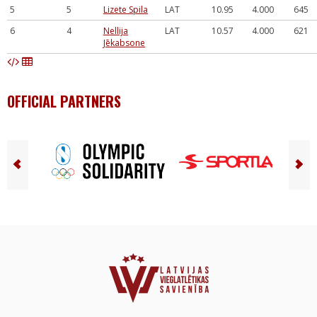
5
5
Lizete Spila
LAT
10.95
4.000
645
6
4
Nellija
LAT
10.57
4.000
621
Jēkabsone
OFFICIAL PARTNERS