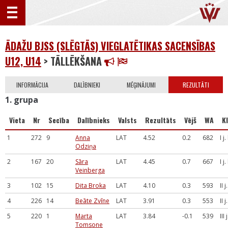
ĀDAŽU BJSS (SLĒGTĀS) VIEGLATĒTIKAS SACENSĪBAS
U12, U14
> TĀLLĒKŠANA
INFORMĀCIJA
DALĪBNIEKI
MĒĢINĀJUMI
REZULTĀTI
1. grupa
Vieta
Nr
Secība
Dalībnieks
Valsts
Rezultāts
Vējš
WA
Kl
1
272
9
Anna
LAT
4.52
0.2
682
I j
Odziņa
2
167
20
Sāra
LAT
4.45
0.7
667
I j
Veinberga
3
102
15
Dita Broka
LAT
4.10
0.3
593
II 
4
226
14
Beāte Zvīne
LAT
3.91
0.3
553
II 
5
220
1
Marta
LAT
3.84
-0.1
539
III
Tomsone