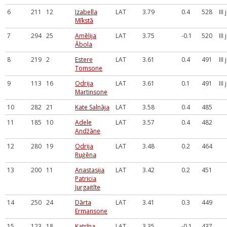
6
211
12
Izabella
LAT
3.79
0.4
528
III
Mīkstā
7
294
25
Amēlija
LAT
3.75
-0.1
520
III
Ābola
8
219
2
Estere
LAT
3.61
0.4
491
III
Tomsone
9
113
16
Odrija
LAT
3.61
0.1
491
III
Martinsone
10
282
21
Kate Salnāja
LAT
3.58
0.4
485
11
185
10
Adele
LAT
3.57
0.4
482
Andžāne
12
280
19
Odrija
LAT
3.48
0.2
464
Ruģēna
13
200
11
Anastasija
LAT
3.42
0.2
451
Patricia
Jurgaitīte
14
250
24
Dārta
LAT
3.41
0.3
449
Ermansone
15
123
18
Katrīna
LAT
3.35
-0.1
437