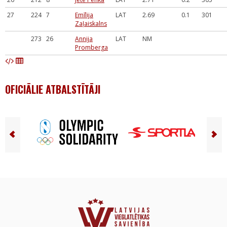
27
224
7
Emīlija
LAT
2.69
0.1
301
Zaļaiskalns
273
26
Annija
LAT
NM
Promberga
OFICIĀLIE ATBALSTĪTĀJI