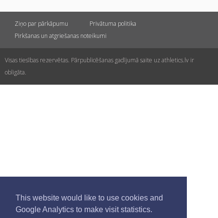
Ziņo par pārkāpumu
Privātuma politika
Pirkšanas un atgriešanas noteikumi
Visas tiesības rezervētas. Pārpublicēšanas gadījumā saite uz athletics.lv ir
obligāta.
This website would like to use cookies and
Google Analytics to make visit statistics.