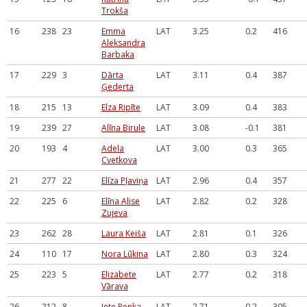
Trokša
16
238
23
Emma
LAT
3.25
0.2
416
Aleksandra
Barbaka
17
229
3
Dārta
LAT
3.11
0.4
387
Ģederta
18
215
13
Elza Ripīte
LAT
3.09
0.4
383
19
239
27
Alīna Birule
LAT
3.08
-0.1
381
20
193
4
Adela
LAT
3.00
0.3
365
Cvetkova
21
277
22
Elīza Pļaviņa
LAT
2.96
0.4
357
22
225
6
Elīna Alise
LAT
2.82
0.2
328
Zujeva
23
262
28
Laura Keiša
LAT
2.81
0.1
326
24
110
17
Nora Lūkina
LAT
2.80
0.3
324
25
223
5
Elizabete
LAT
2.77
0.2
318
Vārava
26
212
8
Jete Penka
LAT
2.71
0.2
305