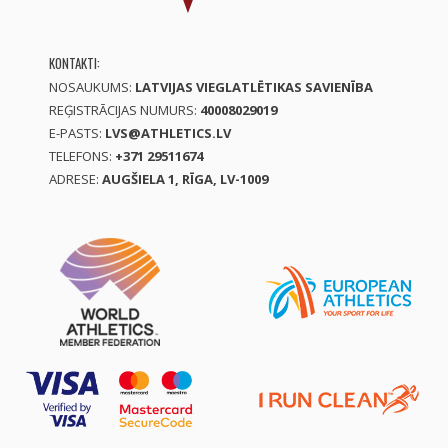
KONTAKTI:
NOSAUKUMS:
LATVIJAS VIEGLATLĒTIKAS SAVIENĪBA
REĢISTRĀCIJAS NUMURS:
40008029019
E-PASTS:
LVS@ATHLETICS.LV
TELEFONS:
+371 29511674
ADRESE:
AUGŠIELA 1, RĪGA, LV-1009