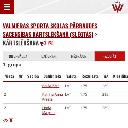
VALMIERAS SPORTA SKOLAS PĀRBAUDES
SACENSĪBAS KĀRTSLĒKŠANĀ (SLĒGTĀS)
>
KĀRTSLĒKŠANA
INFORMĀCIJA
DALĪBNIEKI
MĒĢINĀJUMI
REZULTĀTI
1. grupa
Vieta
Nr
Secība
Dalībnieks
Valsts
Rezultāts
WA
Klasifikā
1
Paula Zāte
LAT
1.75
289
2
Katrīna Anna
LAT
1.75
289
Krasta
2
Linda
LAT
1.75
289
Magone