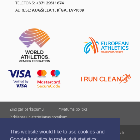
TELEFONS:
+371 29511674
ADRESE:
AUGŠIELA 1, RĪGA, LV-1009
Ziņo par pārkāpumu
Privātuma politika
Pirkšanas un atgriešanas noteikumi
This website would like to use cookies and
Visas tiesības rezervētas. Pārpublicēšanas gadījumā saite uz athletics.lv ir
Google Analytics to make visit statistics.