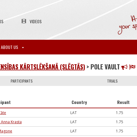
OS
VIDEOS
ABOUT US
NSĪBAS KĀRTSLĒKŠANĀ (SLĒGTĀS)
> POLE VAULT
PARTICIPANTS
TRIALS
cipant
Country
Result
Zāte
LAT
1.75
a Anna Krasta
LAT
1.75
Magone
LAT
1.75