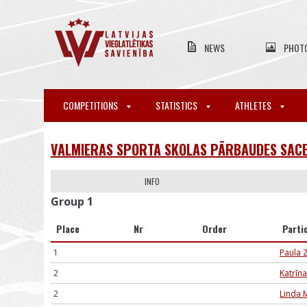
NEWS
PHOT
COMPETITIONS
STATISTICS
ATHLETES
VALMIERAS SPORTA SKOLAS PĀRBAUDES SACE
INFO
Group 1
Place
Nr
Order
Parti
1
Paula 
2
Katrīn
2
Linda 