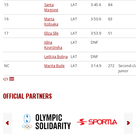
15
Santa
LAT
3:45.6
84
Magone
16
Marta
LAT
3:50.6
63
Kobiaka
17
Elīza Sīle
LAT
3:53.9
51
Jūlija
LAT
DNF
Kovrižniha
Letīcija Buliņa
LAT
DNF
NC
Marita Buile
LAT
3:14.9
272
Second-cl
junior
OFFICIAL PARTNERS