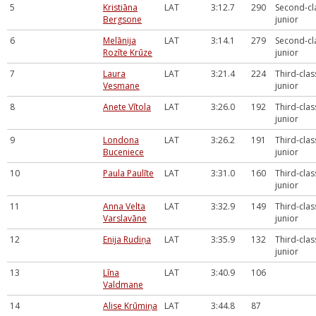
5
Kristiāna
LAT
3:12.7
290
Second-cl
Bergsone
junior
6
Melānija
LAT
3:14.1
279
Second-cl
Rozīte Krūze
junior
7
Laura
LAT
3:21.4
224
Third-clas
Vesmane
junior
8
Anete Vītola
LAT
3:26.0
192
Third-clas
junior
9
Londona
LAT
3:26.2
191
Third-clas
Buceniece
junior
10
Paula Paulīte
LAT
3:31.0
160
Third-clas
junior
11
Anna Velta
LAT
3:32.9
149
Third-clas
Varslavāne
junior
12
Enija Rudiņa
LAT
3:35.9
132
Third-clas
junior
13
Līna
LAT
3:40.9
106
Valdmane
14
Alise Krūmiņa
LAT
3:44.8
87