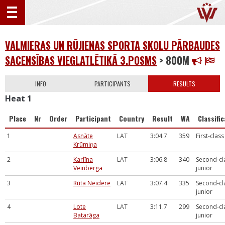
VALMIERAS UN RŪJIENAS SPORTA SKOLU PĀRBAUDES
SACENSĪBAS VIEGLATLĒTIKĀ 3.POSMS
> 800M
INFO
PARTICIPANTS
RESULTS
Heat 1
Place
Nr
Order
Participant
Country
Result
WA
Classifi
1
Asnāte
LAT
3:04.7
359
First-class
Krūmiņa
2
Karlīna
LAT
3:06.8
340
Second-cl
Veinberga
junior
3
Rūta Neidere
LAT
3:07.4
335
Second-cl
junior
4
Lote
LAT
3:11.7
299
Second-cl
Batarāga
junior