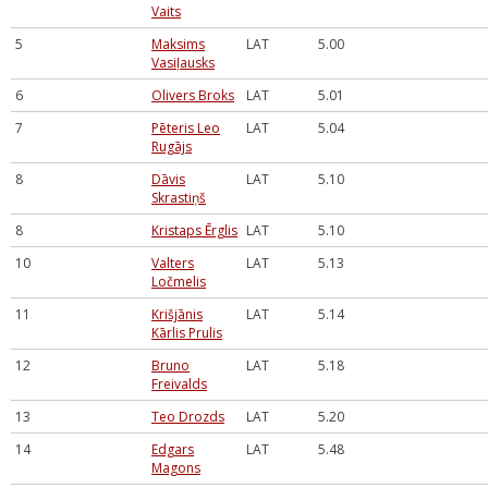
Vaits
5
Maksims
LAT
5.00
Vasiļausks
6
Olivers Broks
LAT
5.01
7
Pēteris Leo
LAT
5.04
Rugājs
8
Dāvis
LAT
5.10
Skrastiņš
8
Kristaps Ērglis
LAT
5.10
10
Valters
LAT
5.13
Ločmelis
11
Krišjānis
LAT
5.14
Kārlis Prulis
12
Bruno
LAT
5.18
Freivalds
13
Teo Drozds
LAT
5.20
14
Edgars
LAT
5.48
Magons