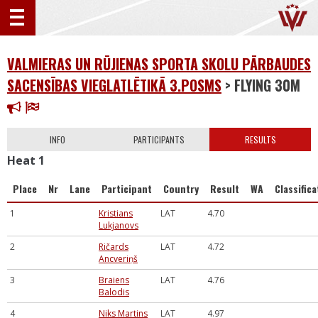
VALMIERAS UN RŪJIENAS SPORTA SKOLU PĀRBAUDES
SACENSĪBAS VIEGLATLĒTIKĀ 3.POSMS
> FLYING 30M
INFO
PARTICIPANTS
RESULTS
Heat 1
Place
Nr
Lane
Participant
Country
Result
WA
Classifica
1
Kristians
LAT
4.70
Lukjanovs
2
Ričards
LAT
4.72
Ancveriņš
3
Braiens
LAT
4.76
Balodis
4
Niks Martins
LAT
4.97