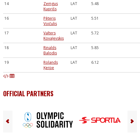
14
Zemgus
LAT
5.48
Kuprišs
16
Pēteris
LAT
5.51
Voičulis
17
Valters
LAT
5.72
Kovaļevskis
18
Rinalds
LAT
5.85
Balodis
19
Rolands
LAT
6.12
Ķerpe
OFFICIAL PARTNERS