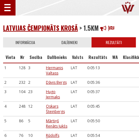
LATVIJAS ČEMPIONĀTS KROSĀ
> 1.5KM
INFORMĀCIJA
DALĪBNIEKI
REZULTĀTI
Vieta
Nr
Secība
Dalībnieks
Valsts
Rezultāts
WA
Klasifikā
1
128
3
Hermanis
LAT
0:05:13
Valtass
2
232
2
Dāvis Bergs
LAT
0:05:36
3
104
23
Hugo
LAT
0:05:37
Jermaks
4
248
12
Oskars
LAT
0:05:45
Šteinbergs
5
86
5
Mārtiņš
LAT
0:05:50
Renāts Jukšs
6
76
10
Rūdolfs
LAT
0:05:54