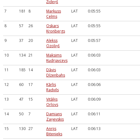
Žideņš
7
181
8
Markuss
LAT
0:05:55
Celms
8
57
26
Oskars
LAT
0:05:55
Kronbergs
9
37
20
Alekss
LAT
0:05:57
Ozoliņš
10
134
21
Maksims
LAT
0:06:03
Kudrjavcevs
11
185
14
Dāvis
LAT
0:06:03
Dīzenbahs
12
60
17
Kārlis
LAT
0:06:06
Radvils
13
47
15
Vitālijs
LAT
0:06:09
Orlovs
14
50
7
Damians
LAT
0:06:11
Zaņevskis
15
130
27
Anrijs
LAT
0:06:13
Bitenieks