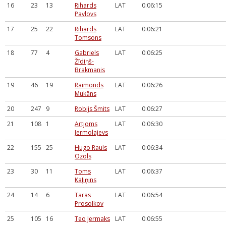
16
23
13
Rihards
LAT
0:06:15
Pavlovs
17
25
22
Rihards
LAT
0:06:21
Tomsons
18
77
4
Gabriels
LAT
0:06:25
Žīdiņš-
Brakmanis
19
46
19
Raimonds
LAT
0:06:26
Mukāns
20
247
9
Robijs Šmits
LAT
0:06:27
21
108
1
Artjoms
LAT
0:06:30
Jermolajevs
22
155
25
Hugo Rauls
LAT
0:06:34
Ozols
23
30
11
Toms
LAT
0:06:37
Kaļiņins
24
14
6
Taras
LAT
0:06:54
Prosolkov
25
105
16
Teo Jermaks
LAT
0:06:55