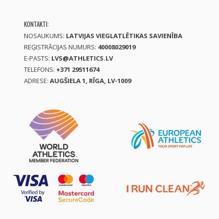
KONTAKTI:
NOSAUKUMS:
LATVIJAS VIEGLATLĒTIKAS SAVIENĪBA
REĢISTRĀCIJAS NUMURS:
40008029019
E-PASTS:
LVS@ATHLETICS.LV
TELEFONS:
+371 29511674
ADRESE:
AUGŠIELA 1, RĪGA, LV-1009