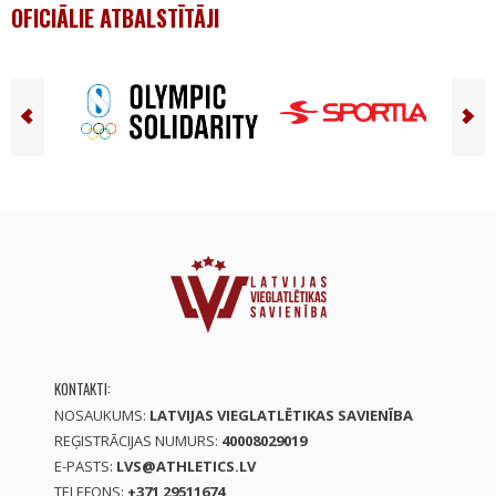
OFICIĀLIE ATBALSTĪTĀJI
KONTAKTI:
NOSAUKUMS:
LATVIJAS VIEGLATLĒTIKAS SAVIENĪBA
REĢISTRĀCIJAS NUMURS:
40008029019
E-PASTS:
LVS@ATHLETICS.LV
TELEFONS:
+371 29511674