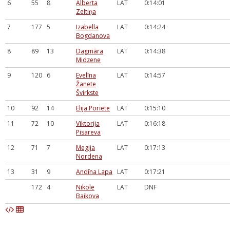
6
55
8
Alberta
LAT
0:14:01
Zeltiņa
7
177
5
Izabella
LAT
0:14:24
Bogdanova
8
89
13
Dagmāra
LAT
0:14:38
Midzene
9
120
6
Evelīna
LAT
0:14:57
Žanete
Švirkste
10
92
14
Elija Poriete
LAT
0:15:10
11
72
10
Viktorija
LAT
0:16:18
Pisareva
12
71
7
Megija
LAT
0:17:13
Nordena
13
31
9
Andīna Lapa
LAT
0:17:21
172
4
Nikole
LAT
DNF
Baikova