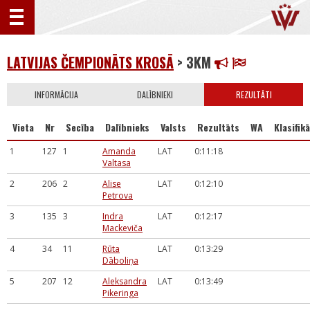
LATVIJAS ČEMPIONĀTS KROSĀ
> 3KM
INFORMĀCIJA
DALĪBNIEKI
REZULTĀTI
Vieta
Nr
Secība
Dalībnieks
Valsts
Rezultāts
WA
Klasifikā
1
127
1
Amanda
LAT
0:11:18
Valtasa
2
206
2
Alise
LAT
0:12:10
Petrova
3
135
3
Indra
LAT
0:12:17
Mackeviča
4
34
11
Rūta
LAT
0:13:29
Dāboliņa
5
207
12
Aleksandra
LAT
0:13:49
Pikeringa