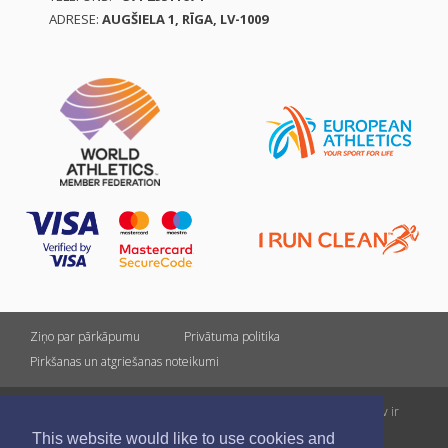
ADRESE:
AUGŠIELA 1, RĪGA, LV-1009
Ziņo par pārkāpumu
Privātuma politika
Pirkšanas un atgriešanas noteikumi
Visas tiesības rezervētas. Pārpublicēšanas gadījumā saite uz athletics.lv ir
obligāta.
This website would like to use cookies and