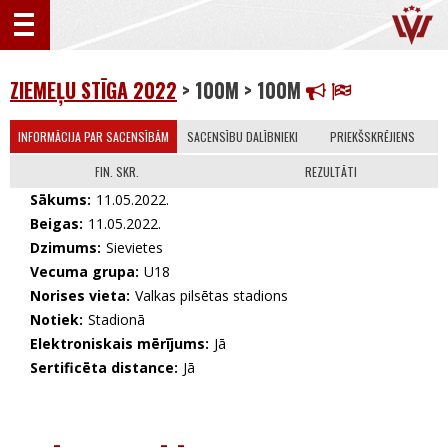
ZIEMEĻU STĪGA 2022
> 100M > 100M
INFORMĀCIJA PAR SACENSĪBĀM
SACENSĪBU DALĪBNIEKI
PRIEKŠSKRĒJIENS
FIN. SKR.
REZULTĀTI
Sākums:
11.05.2022.
Beigas:
11.05.2022.
Dzimums:
Sievietes
Vecuma grupa:
U18
Norises vieta:
Valkas pilsētas stadions
Notiek:
Stadionā
Elektroniskais mērījums:
Jā
Sertificēta distance:
Jā