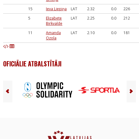
15
Ieva Liepiņa
LAT
2.32
0.0
226
5
Elizabete
LAT
2.25
0.0
212
Birkvalde
11
Amanda
LAT
2.10
0.0
181
Ozola
OFICIĀLIE ATBALSTĪTĀJI