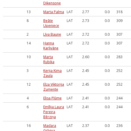
Dikensone
13
Marta Palma
LAT
2.77
0.0
318
8
Beāte
LAT
2.73
0.0
309
Upeniece
2
Līva Baune
LAT
2.72
0.0
307
14
Hanna
LAT
2.72
0.0
307
Karlivāne
10
Marta
LAT
2.60
0.0
283
Rubika
3
Kerija Kima
LAT
2.45
0.0
252
Zaula
12
Elza Viktorija
LAT
2.45
0.0
252
Zumente
4
Elisa Plūme
LAT
2.41
0.0
244
6
Emīlija Laura
LAT
2.41
0.0
244
Pereira
Bērziņa
16
Madara
LAT
2.37
0.0
236
Grīviņa