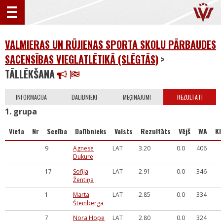
VALMIERAS UN RŪJIENAS SPORTA SKOLU PĀRBAUDES
SACENSĪBAS VIEGLATLĒTIKĀ (SLĒGTĀS)
>
TĀLLĒKŠANA
INFORMĀCIJA
DALĪBNIEKI
MĒĢINĀJUMI
REZULTĀTI
1. grupa
Vieta
Nr
Secība
Dalībnieks
Valsts
Rezultāts
Vējš
WA
Kl
9
Agnese
LAT
3.20
0.0
406
Dukure
17
Sofija
LAT
2.91
0.0
346
Žentiņa
1
Marta
LAT
2.85
0.0
334
Šteinberga
7
Nora Hope
LAT
2.80
0.0
324