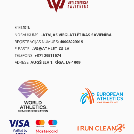
KONTAKTI:
NOSAUKUMS:
LATVIJAS VIEGLATLĒTIKAS SAVIENĪBA
REĢISTRĀCIJAS NUMURS:
40008029019
E-PASTS:
LVS@ATHLETICS.LV
TELEFONS:
+371 29511674
ADRESE:
AUGŠIELA 1, RĪGA, LV-1009