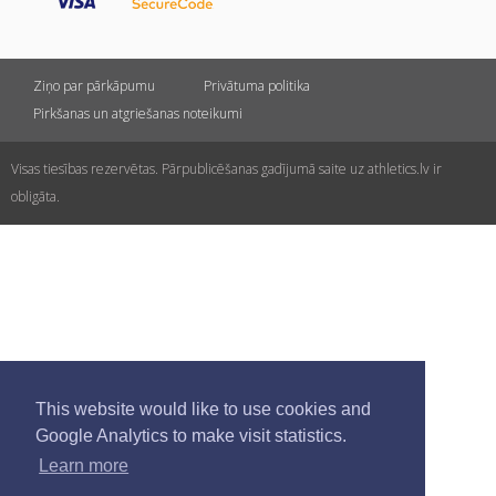
Ziņo par pārkāpumu
Privātuma politika
Pirkšanas un atgriešanas noteikumi
Visas tiesības rezervētas. Pārpublicēšanas gadījumā saite uz athletics.lv ir
obligāta.
This website would like to use cookies and
Google Analytics to make visit statistics.
Learn more