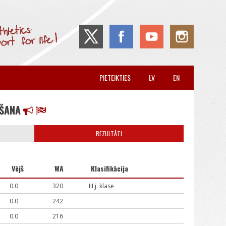
PIETEIKTIES
LV
EN
KŠANA
REZULTĀTI
Vējš
WA
Klasifikācija
0.0
320
III j. klase
0.0
242
0.0
216