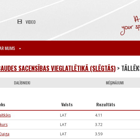
VIDEO
AR MUMS
AUDES SACENSĪBAS VIEGLATLĒTIKĀ (SLĒGTĀS)
> TĀLLĒ
DALĪBNIEKI
MĒĢINĀJUMI
eks
Valsts
Rezultāts
altkājs
LAT
4.11
ukurs
LAT
3.72
Daiga
LAT
3.59