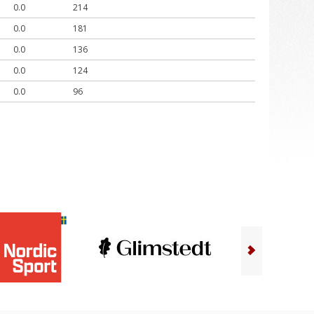
0.0
214
0.0
181
0.0
136
0.0
124
0.0
96