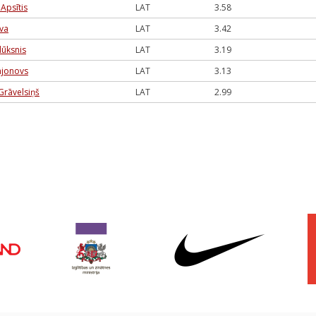
Apsītis
LAT
3.58
ava
LAT
3.42
dūksnis
LAT
3.19
mjonovs
LAT
3.13
Grāvelsiņš
LAT
2.99