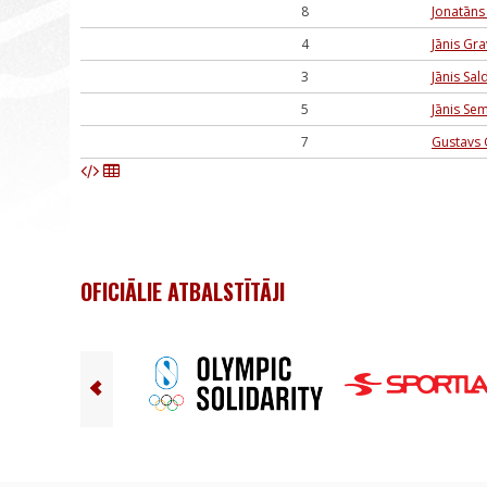
8
Jonatāns 
4
Jānis Gr
3
Jānis Sal
5
Jānis Se
7
Gustavs 
OFICIĀLIE ATBALSTĪTĀJI