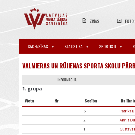
ZIŅAS
FOTO
SACENSĪBAS
STATISTIKA
SPORTISTI
P
VALMIERAS UN RŪJIENAS SPORTA SKOLU PĀRB
INFORMĀCIJA
1. grupa
Vieta
Nr
Secība
Dalībni
6
Patriks B
2
Anrijs D
1
Gustavs 