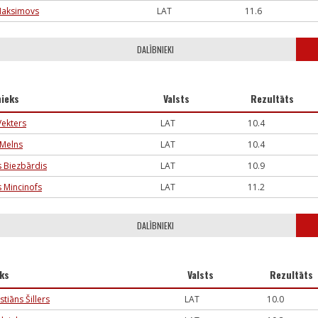
Maksimovs
LAT
11.6
DALĪBNIEKI
nieks
Valsts
Rezultāts
Vekters
LAT
10.4
 Melns
LAT
10.4
s Biezbārdis
LAT
10.9
s Mincinofs
LAT
11.2
DALĪBNIEKI
eks
Valsts
Rezultāts
stiāns Šillers
LAT
10.0