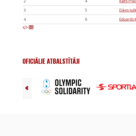
2
4
Ralfs Pri
3
5
Dāvis Juš
4
6
Eduards 
OFICIĀLIE ATBALSTĪTĀJI