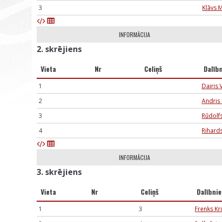
3
Klāvs 
INFORMĀCIJA
2. skrējiens
Vieta
Nr
Celiņš
Dalīb
1
Dairis 
2
Andris
3
Rūdolf
4
Rihard
INFORMĀCIJA
3. skrējiens
Vieta
Nr
Celiņš
Dalībni
1
3
Frenks Kri