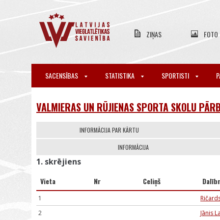
ZIŅAS
FOTO
SACENSĪBAS
STATISTIKA
SPORTISTI
P
VALMIERAS UN RŪJIENAS SPORTA SKOLU PĀRB
INFORMĀCIJA PAR KĀRTU
INFORMĀCIJA
1. skrējiens
Vieta
Nr
Celiņš
Dalīb
1
Ričards
2
Jānis L