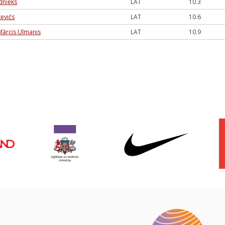
ednieks
LAT
10.3
kevičs
LAT
10.6
Mārcis Ulmanis
LAT
10.9