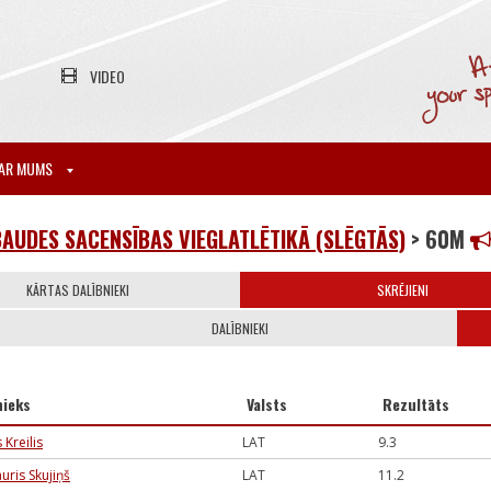
VIDEO
AR MUMS
AUDES SACENSĪBAS VIEGLATLĒTIKĀ (SLĒGTĀS)
> 60M
KĀRTAS DALĪBNIEKI
SKRĒJIENI
DALĪBNIEKI
nieks
Valsts
Rezultāts
 Kreilis
LAT
9.3
auris Skujiņš
LAT
11.2