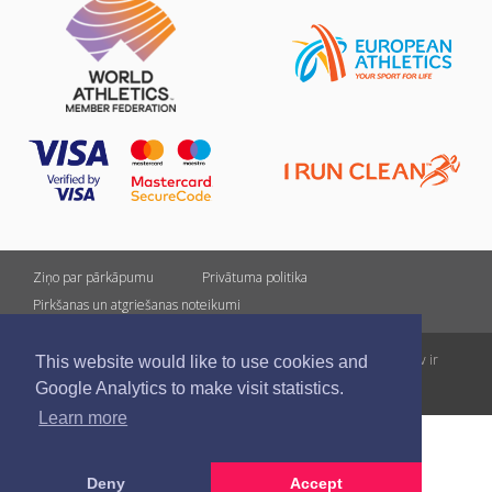
Ziņo par pārkāpumu
Privātuma politika
Pirkšanas un atgriešanas noteikumi
Visas tiesības rezervētas. Pārpublicēšanas gadījumā saite uz athletics.lv ir
This website would like to use cookies and
obligāta.
Google Analytics to make visit statistics.
Learn more
Deny
Accept