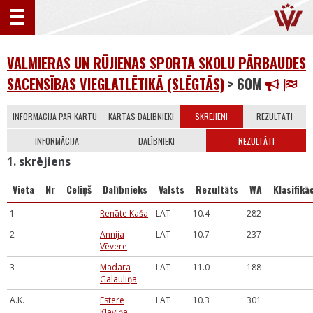
VALMIERAS UN RŪJIENAS SPORTA SKOLU PĀRBAUDES
SACENSĪBAS VIEGLATLĒTIKĀ (SLĒGTĀS)
> 60M
INFORMĀCIJA PAR KĀRTU
KĀRTAS DALĪBNIEKI
SKRĒJIENI
REZULTĀTI
INFORMĀCIJA
DALĪBNIEKI
REZULTĀTI
1. skrējiens
Vieta
Nr
Celiņš
Dalībnieks
Valsts
Rezultāts
WA
Klasifikāc
1
Renāte Kaša
LAT
10.4
282
2
Annija
LAT
10.7
237
Vēvere
3
Madara
LAT
11.0
188
Galauliņa
Ā.K.
Estere
LAT
10.3
301
Kļaviņa