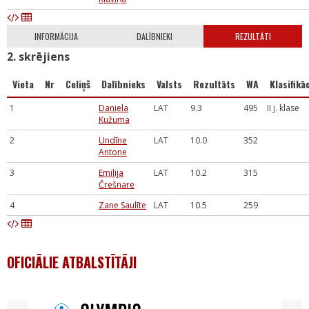
INFORMĀCIJA
DALĪBNIEKI
REZULTĀTI
2. skrējiens
Vieta
Nr
Celiņš
Dalībnieks
Valsts
Rezultāts
WA
Klasifikāc
1
Daniela
LAT
9.3
495
II j. klase
Kužuma
2
Undīne
LAT
10.0
352
Antone
3
Emilija
LAT
10.2
315
Črešnare
4
Zane Saulīte
LAT
10.5
259
OFICIĀLIE ATBALSTĪTĀJI