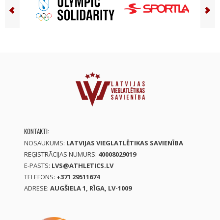
KONTAKTI:
NOSAUKUMS:
LATVIJAS VIEGLATLĒTIKAS SAVIENĪBA
REĢISTRĀCIJAS NUMURS:
40008029019
E-PASTS:
LVS@ATHLETICS.LV
TELEFONS:
+371 29511674
ADRESE:
AUGŠIELA 1, RĪGA, LV-1009