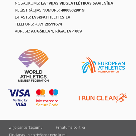
NOSAUKUMS:
LATVIJAS VIEGLATLĒTIKAS SAVIENĪBA
REĢISTRĀCIJAS NUMURS:
40008029019
E-PASTS:
LVS@ATHLETICS.LV
TELEFONS:
+371 29511674
ADRESE:
AUGŠIELA 1, RĪGA, LV-1009
Ziņo par pārkāpumu
Privātuma politika
Pirkšanas un atgriešanas noteikumi