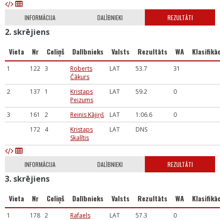
INFORMĀCIJA
DALĪBNIEKI
REZULTĀTI
2. skrējiens
Vieta
Nr
Celiņš
Dalībnieks
Valsts
Rezultāts
WA
Klasifikāc
1
122
3
Roberts
LAT
53.7
31
Čākurs
2
137
1
Kristaps
LAT
59.2
0
Peizums
3
161
2
Reinis Kājiņš
LAT
1:06.6
0
172
4
Kristaps
LAT
DNS
Skalītis
INFORMĀCIJA
DALĪBNIEKI
REZULTĀTI
3. skrējiens
Vieta
Nr
Celiņš
Dalībnieks
Valsts
Rezultāts
WA
Klasifikāc
1
178
2
Rafaels
LAT
57.3
0