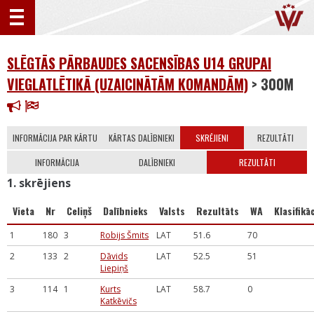
SLĒGTĀS PĀRBAUDES SACENSĪBAS U14 GRUPAI
VIEGLATLĒTIKĀ (UZAICINĀTĀM KOMANDĀM)
> 300M
INFORMĀCIJA PAR KĀRTU
KĀRTAS DALĪBNIEKI
SKRĒJIENI
REZULTĀTI
INFORMĀCIJA
DALĪBNIEKI
REZULTĀTI
1. skrējiens
Vieta
Nr
Celiņš
Dalībnieks
Valsts
Rezultāts
WA
Klasifikāc
1
180
3
Robijs Šmits
LAT
51.6
70
2
133
2
Dāvids
LAT
52.5
51
Liepiņš
3
114
1
Kurts
LAT
58.7
0
Katkēvičs