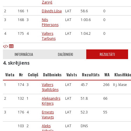
Zariņš
2
166
1
Dāvids Lūsa
LAT
58.6
0
3
168
3
Nils
LAT
1:00.6
0
Pētersons
4
175
4
Valters
LAT
1:04.2
0
Tarbuns
INFORMĀCIJA
DALĪBNIEKI
REZULTĀTI
4. skrējiens
Vieta
Nr
Celiņš
Dalībnieks
Valsts
Rezultāts
WA
Klasifikāc
1
174
3
Valters
LAT
45.7
266
II j. klase
Stalīdzāns
2
132
1
Aleksandrs
LAT
51.8
66
Krīgers
3
176
4
Ernests
LAT
52.3
55
Vanags
103
2
Aleks
LAT
DNS
Ajibola