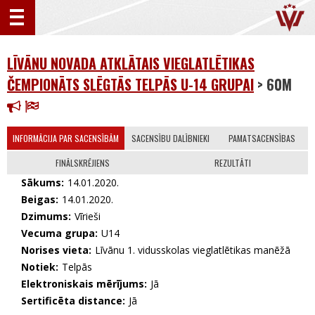
LĪVĀNU NOVADA ATKLĀTAIS VIEGLATLĒTIKAS
ČEMPIONĀTS SLĒGTĀS TELPĀS U-14 GRUPAI
> 60M
INFORMĀCIJA PAR SACENSĪBĀM
SACENSĪBU DALĪBNIEKI
PAMATSACENSĪBAS
FINĀLSKRĒJIENS
REZULTĀTI
Sākums:
14.01.2020.
Beigas:
14.01.2020.
Dzimums:
Vīrieši
Vecuma grupa:
U14
Norises vieta:
Līvānu 1. vidusskolas vieglatlētikas manēžā
Notiek:
Telpās
Elektroniskais mērījums:
Jā
Sertificēta distance:
Jā