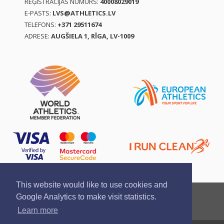
REĢISTRĀCIJAS NUMURS:
40008029019
E-PASTS:
LVS@ATHLETICS.LV
TELEFONS:
+371 29511674
ADRESE:
AUGŠIELA 1, RĪGA, LV-1009
This website would like to use cookies and
Ziņo par pārkāpumu
Privātuma politika
Google Analytics to make visit statistics.
Pirkšanas un atgriešanas noteikumi
Learn more