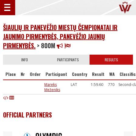
ŠIAULIŲ IR PANEVĖŽIO MIESTŲ ČEMPIONATAI IR
JAUNIMO PIRMENYBĖS, PANEVĖŽIO JAUNIŲ
PIRMENYBĖS.
> 800M
INFO
PARTICIPANTS
RESULTS
Place
Nr
Order
Participant
Country
Result
WA
Classifi
Mareks
LAT
1:59.60
770
Second-cl
Meženiks
OFFICIAL PARTNERS