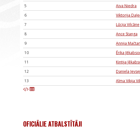
5
Aiva Niedra
6
Viktorija Daļ
7
Lūcija Vilcāne
8
Ance Stanga
9
Annija Mačt
10
Ērika Jēkabs
11
Kintija Jēkab
12
Daniela Jevse
13
Alma Vikija V
OFICIĀLIE ATBALSTĪTĀJI