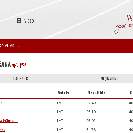
VIDEO
AR MUMS
EŠANA
DALĪBNIEKI
MĒĢINĀJUMI
Valsts
Rezultāts
R
ne
LAT
37.49
40
LAT
35.10
40
ija Pūlmane
LAT
35.07
40
ska
LAT
34.78
40