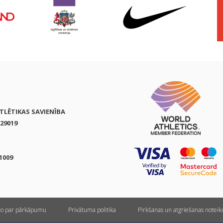
ATLĒTIKAS SAVIENĪBA
29019
1009
ņo par pārkāpumu
Privātuma politika
Pirkšanas un atgriešanas notei