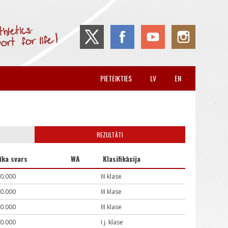
PIETEIKTIES
LV
EN
REZULTĀTI
īka svars
WA
Klasifikācija
0.000
III klase
0.000
III klase
0.000
III klase
0.000
I j. klase