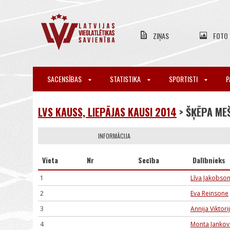
ZIŅAS
FOTO
SACENSĪBAS
STATISTIKA
SPORTISTI
P
LVS KAUSS, LIEPĀJAS KAUSI 2014
> ŠĶĒPA M
INFORMĀCIJA
Vieta
Nr
Secība
Dalībnieks
1
Līva Jakobso
2
Eva Reinsone
3
Annija Viktor
4
Monta Jankov