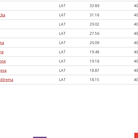
LAT
33.89
40
ecka
LAT
31.18
40
LAT
29.02
40
LAT
27.56
40
ama
LAT
20.09
40
one
LAT
19.48
40
sone
LAT
19.18
40
jeva
LAT
18.87
40
ikštrema
LAT
18.15
40