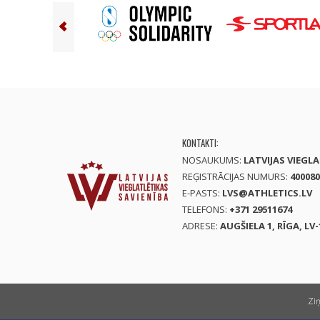
KONTAKTI:
NOSAUKUMS:
LATVIJAS VIEGL
REĢISTRĀCIJAS NUMURS:
400080
E-PASTS:
LVS@ATHLETICS.LV
TELEFONS:
+371 29511674
ADRESE:
AUGŠIELA 1, RĪGA, LV-
Zi