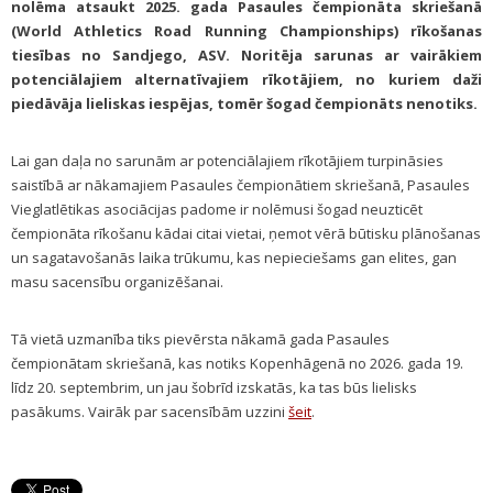
nolēma atsaukt 2025. gada Pasaules čempionāta skriešanā
(World Athletics Road Running Championships) rīkošanas
tiesības no Sandjego, ASV. Noritēja sarunas ar vairākiem
potenciālajiem alternatīvajiem rīkotājiem, no kuriem daži
piedāvāja lieliskas iespējas, tomēr šogad čempionāts nenotiks.
Lai gan daļa no sarunām ar potenciālajiem rīkotājiem turpināsies
saistībā ar nākamajiem Pasaules čempionātiem skriešanā, Pasaules
Vieglatlētikas asociācijas padome ir nolēmusi šogad neuzticēt
čempionāta rīkošanu kādai citai vietai, ņemot vērā būtisku plānošanas
un sagatavošanās laika trūkumu, kas nepieciešams gan elites, gan
masu sacensību organizēšanai.
Tā vietā uzmanība tiks pievērsta nākamā gada Pasaules
čempionātam skriešanā, kas notiks Kopenhāgenā no 2026. gada 19.
līdz 20. septembrim, un jau šobrīd izskatās, ka tas būs lielisks
pasākums. Vairāk par sacensībām uzzini
šeit
.