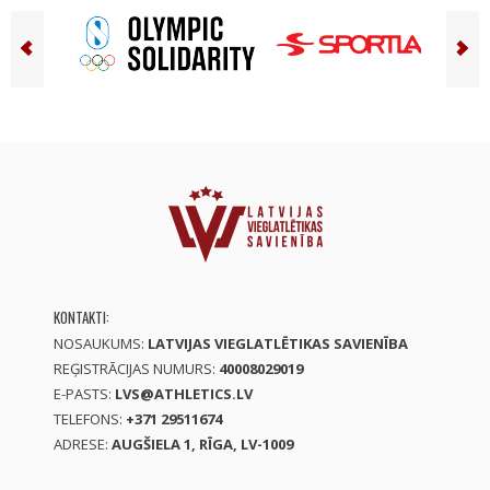
KONTAKTI:
NOSAUKUMS:
LATVIJAS VIEGLATLĒTIKAS SAVIENĪBA
REĢISTRĀCIJAS NUMURS:
40008029019
E-PASTS:
LVS@ATHLETICS.LV
TELEFONS:
+371 29511674
ADRESE:
AUGŠIELA 1, RĪGA, LV-1009