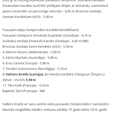
2022.g. un 2024.g.) kļuva par pasaules čempionu. Sudraba medaļas
Emanuilam Karalim, kurš līdz pēdējam cīnījās ar Armandu, sasniedzot
jaunu nacionālo un personīgo rekordu – 6,05 m. Bronzas medaļa
Semam Kendrikam (ASV) – 5,90 m.
Pasaules telpu čempionāta rezultāti kārtslēkšanā:
Pasaules čempions Armands Duplantis (Zviedrija) – 6,15 m
Sudraba medaļa Emanuils Karalis (Grieķija) – 6,05 m (NR)
Bronzas medaļa Sems Kendriks (ASV) – 5,90 m
4. Menno Vloons (Nīderlande) – 5,80 m
5. Kērtis Maršals (Austrālija) – 5,80 m
6. Ersu Sasma (Turcija) – 5,80 m
7. Sondre Gutormsens (Norvēģija) – 5,70 m
8.
Valters Kreišs (Latvija),
Bo Kenda Lita Bēre (Vācija) un Čenjan Li
(Ķīna) – visi trīs
5,50 m
11. Tibo Kolē (Francija) – 5,50 m
Baptists Tjerī (Francija) – NM
Valters Kreišs ar savu astoto vietu pasaules čempionātā ir sasniedzis
latviešu vieglatlētu labāko veikumu pēdējo 15 gadu laikā. 2010. gadā