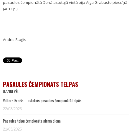
pasaules čempionātā Dohā astotajā vietā bija Aiga Grabuste pieccīņā
(4013 p.).
Andris Staģis
PASAULES ČEMPIONĀTS TELPĀS
UZZINI VĒL
Valters Kreišs – astotais pasaules čempionātā telpās
22/03/2025
Pasaules telpu čempionāta pirmā diena
21/03/2025