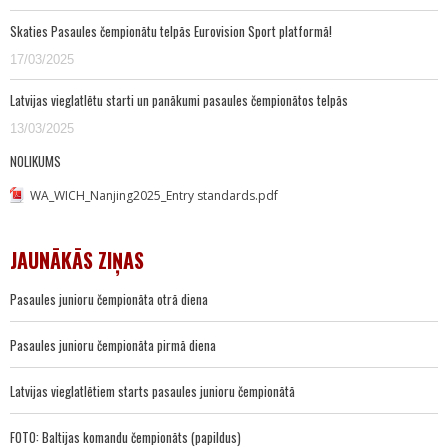
Skaties Pasaules čempionātu telpās Eurovision Sport platformā!
17/03/2025
Latvijas vieglatlētu starti un panākumi pasaules čempionātos telpās
13/03/2025
NOLIKUMS
WA_WICH_Nanjing2025_Entry standards.pdf
JAUNĀKĀS ZIŅAS
Pasaules junioru čempionāta otrā diena
Pasaules junioru čempionāta pirmā diena
Latvijas vieglatlētiem starts pasaules junioru čempionātā
FOTO: Baltijas komandu čempionāts (papildus)