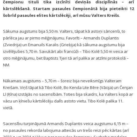
čempionu tituli tika izcīnīti deviņās disciplīnās – arī
kārtslēkšanā. Startam pasaules čempionātā bija pieteikti 12
šobrīd pasaules elites kārtslēcēji, arī mūsu Valters Kreišs.
Sākuma augstums bija 5,50 m. Valters, tāpat kā astoņi sāncenši, to
pārlēca jau ar pirmo mēģinājumu. Favorīti – Armands Duplantis
(Zviedrija) un Emanuils Karalis (Grieķija) kā sākuma augstumu bija
izvēlējušies 5,70 m. Savukārt abi francūži – Tibo Kolē 5,50 m veica ar
otro mēģinājumu, bet Baptists Tjeri tā arī palika ar atzīmi protokolā –
NM.
Nākamais augstums – 5,70 m – šoreiz bija neveiksmīgs Valteram
Kreišam. Viņš tāpat kā Tibo Kolē, Bo Kenda Lite Bēre (Vācija) un Čenjan
Lī (Ķīna) izstājās no sacensībām. Toties bija skaidrs, ka Valters kopā ar
vācu un ķīniešu kārtslēcēju dalīs astoto vietu. Tibo Kolē palika 11.
vietā.
Sacensību turpinājumā Armands Duplantis veica augstumu 6,15 m –
no pasaules rekorda labojuma atteicās un trešo reizi pēc kārtas (arī