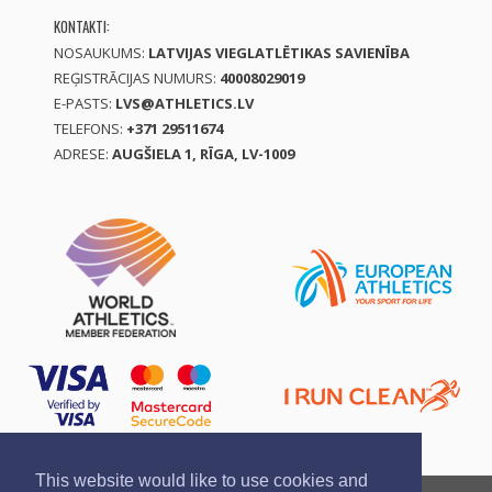
KONTAKTI:
NOSAUKUMS:
LATVIJAS VIEGLATLĒTIKAS SAVIENĪBA
REĢISTRĀCIJAS NUMURS:
40008029019
E-PASTS:
LVS@ATHLETICS.LV
TELEFONS:
+371 29511674
ADRESE:
AUGŠIELA 1, RĪGA, LV-1009
This website would like to use cookies and