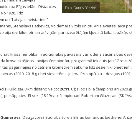
pš pirmajām Latvijas
otika pa Rīgas ielām. Distances
Foto: Guntis Bērziņš
No 1920. līdz
em un “Latvijas meistariem”
ermanis, Staņislavs Petkevičs, Voldemārs Vītols un citi. Arī sievietes laika 
 bija divi kilometri un arī viņām par uzvarētājām kļuva tā laika labākās sk
pionāti krosā nenotika. Tradicionālās pavasara vai rudens sacensības dēv
da krosa skrējiens Latvijas čempionātu programmā iekļauts jau 37.reizi. V
ēm tas pagarinājies no četriem kilometriem sākumā līdz sešiem kilometriem 
– piecas (2010.-2018.g.), bet sievietēm – Jeļena Prokopčuka – deviņas (1992.-
ocis
(Kuldīga), 8 km distanci veicot
26:11
. Uģis Jocis bija čempions arī 2020.g
, piekāpjoties 15 sek. (28:29) vicečempionam Robertam Glazeram (SK “Aša
a Gumarova
(Daugavpils). Sudrabs šoreiz Elīnas komandas biedrenei Anžel