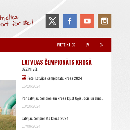
PIETEIKTIES
LV
EN
LATVIJAS ČEMPIONĀTS KROSĀ
UZZINI VĒL
Foto: Latvijas čempionāts krosā 2024
15/10/2024
Par Latvijas čempioniem krosā kļūst Uģis Jocis un Elīna…
13/10/2024
Latvijas čempionāts krosā 2024
17/09/2024