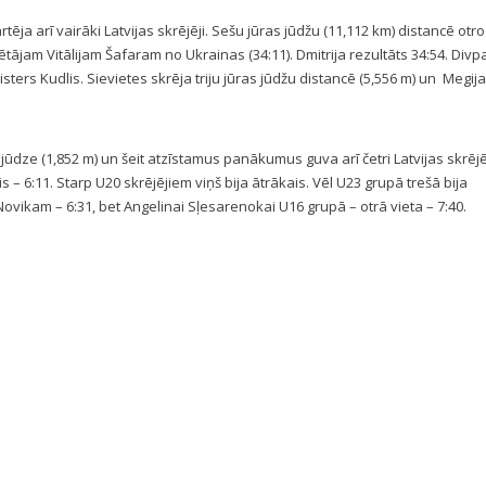
tēja arī vairāki Latvijas skrējēji. Sešu jūras jūdžu (11,112 km) distancē otro
rētājam Vitālijam Šafaram no Ukrainas (34:11). Dmitrija rezultāts 34:54. Div
isters Kudlis. Sievietes skrēja triju jūras jūdžu distancē (5,556 m) un Megi
dze (1,852 m) un šeit atzīstamus panākumus guva arī četri Latvijas skrējēj
is – 6:11. Starp U20 skrējējiem viņš bija ātrākais. Vēl U23 grupā trešā bija
vikam – 6:31, bet Angelinai Sļesarenokai U16 grupā – otrā vieta – 7:40.