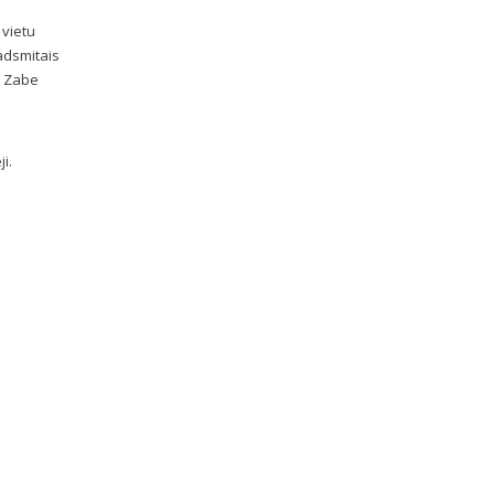
 vietu
padsmitais
ja Zabe
i.