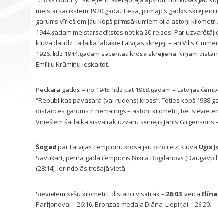
“cross country” skrējienu škēršļotajā apvidū, notikušas jau ko
meistarsacīkstēm 1920.gadā. Tiesa, pirmajos gados skrējieni n
garums vīriešiem jau kopš pirmsākumiem bija astoņi kilometri. 
1944.gadam meistarsacīkstes notika 20 reizes. Par uzvarētāji
kļuva daudzi tā laika labākie Latvijas skrējēji – arī Vilis Cimm
1926. līdz 1944.gadam sacentās krosa skrējienā. Viņām distance
Emīliju Krūmiņu ieskaitot.
Pēckara gados – no 1945. līdz pat 1988.gadam – Latvijas čem
“Republikas pavasara (vai rudens) kross”. Toties kopš 1988.ga
distances garums ir nemainīgs – astoņi kilometri, bet sieviet
Vīriešiem šai laikā visvairāk uzvaru svinējis Jānis Girgensons 
Šogad
par Latvijas čempionu krosā jau otro reizi kļuva
Uģis J
Savukārt, pērnā gada čempions Ņikita Bogdanovs (Daugavpils)
(28:14), ierindojās trešajā vietā.
Sievietēm sešu kilometru distanci visātrāk –
26:03
, veica
Elīn
Parfjonovai – 26:16. Bronzas medaļa Diānai Liepiņai – 26:20.