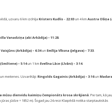
pēdā, uzvaru 6 km izcīnīja
Kristers Kudlis
–
22:03
un 4 km
Austra Ošiņa (
billa Vanadziņa (abi Arkādija)
– 11:28
.
 Vaisjūns (Arkādija)
– 6:34
un
Emīlija Vīksna (Jelgava)
– 7:33
.
 (Smiltene)
– 5:14
un 1 km
Evelīna Lāce (Līvāni)
– 3:14
.
 un meitenes. Uzvarētāji:
Ringolds Gagainis (Arkādija)
– 3:16
un
Madar
ika mūsu dienvidu kaimiņu čempionāts krosa skrējienā
. Pie tam, kā ja
na jūras jūdze = 1852 m). Šogad jau 24.reizi Klaipēdā notika starptautiskās