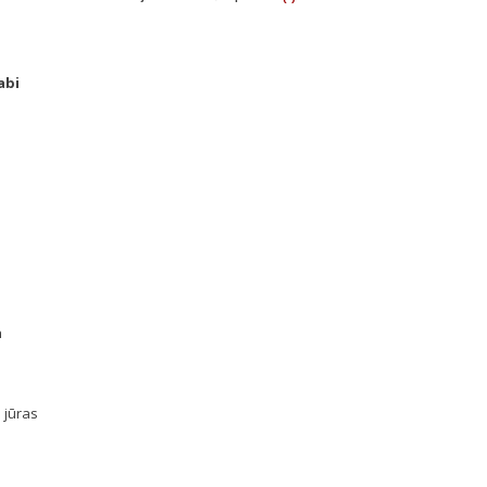
abi
a
u jūras