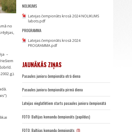
NOLIKUMS
Latvijas čempionāts krosā 2024 NOLIKUMS
labots.pdf
posmā no
PROGRAMMA
rējējas,
Latvijas čempionāts krosā 2024
PROGRAMMA.pdf
ēja –
īriešiem
JAUNĀKĀS ZIŅAS
šobrīd.
2002.g.).
Pasaules junioru čempionāta otrā diena
adā.
Pasaules junioru čempionāta pirmā diena
is”)
Latvijas vieglatlētiem starts pasaules junioru čempionātā
FOTO: Baltijas komandu čempionāts (papildus)
ikai
FOTO: Baltijas komandu čempionāts
(1)