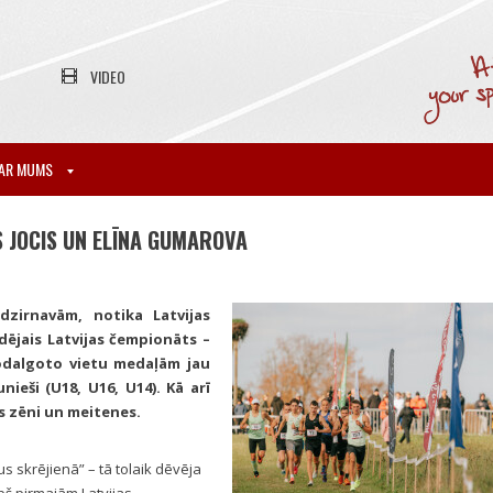
VIDEO
AR MUMS
S JOCIS UN ELĪNA GUMAROVA
 dzirnavām, notika Latvijas
dējais Latvijas čempionāts –
godalgoto vietu medaļām jau
nieši (U18, U16, U14). Kā arī
s zēni un meitenes.
s skrējienā” – tā tolaik dēvēja