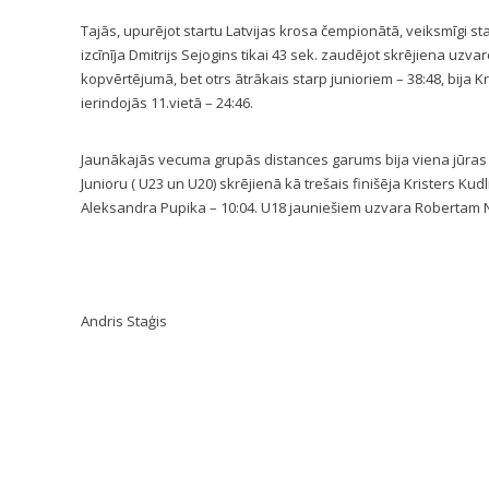
Tajās, upurējot startu Latvijas krosa čempionātā, veiksmīgi star
izcīnīja Dmitrijs Sejogins tikai 43 sek. zaudējot skrējiena uzva
kopvērtējumā, bet otrs ātrākais starp junioriem – 38:48, bija Kr
ierindojās 11.vietā – 24:46.
Jaunākajās vecuma grupās distances garums bija viena jūras jū
Junioru ( U23 un U20) skrējienā kā trešais finišēja Kristers Kudl
Aleksandra Pupika – 10:04. U18 jauniešiem uzvara Robertam No
Andris Staģis