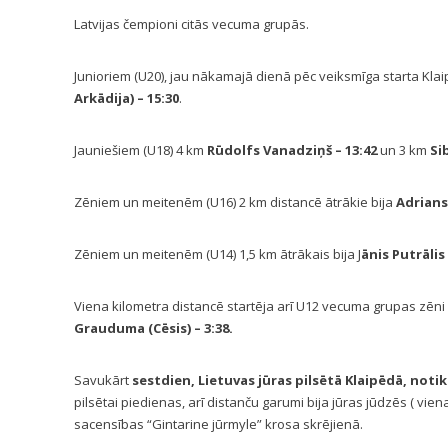
Latvijas čempioni citās vecuma grupās.
Junioriem (U20), jau nākamajā dienā pēc veiksmīga starta Klai
Arkādija)
– 15:30
.
Jauniešiem (U18) 4 km
Rūdolfs Vanadziņš
– 13:42
un 3 km
Si
Zēniem un meitenēm (U16) 2 km distancē ātrākie bija
Adrians
Zēniem un meitenēm (U14) 1,5 km ātrākais bija J
ānis Putrālis
Viena kilometra distancē startēja arī U12 vecuma grupas zēni
Grauduma (Cēsis)
– 3:38.
Savukārt
sestdien, Lietuvas jūras pilsētā Klaipēdā, not
pilsētai piedienas, arī distanču garumi bija jūras jūdzēs ( vie
sacensības “Gintarine jūrmyle” krosa skrējienā.