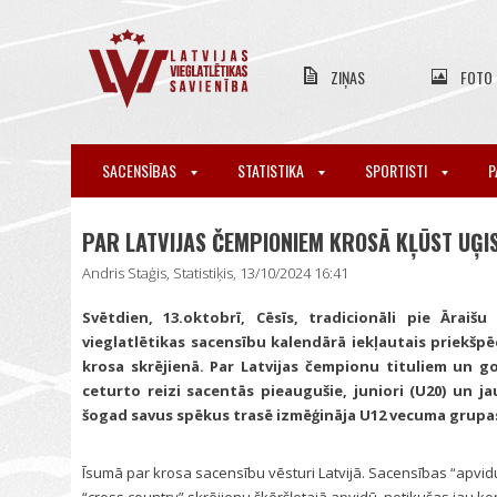
ZIŅAS
FOTO
SACENSĪBAS
STATISTIKA
SPORTISTI
P
PAR LATVIJAS ČEMPIONIEM KROSĀ KĻŪST UĢI
Andris Staģis, Statistiķis, 13/10/2024 16:41
Svētdien, 13.oktobrī, Cēsīs, tradicionāli pie Āraišu
vieglatlētikas sacensību kalendārā iekļautais priekšpē
krosa skrējienā. Par Latvijas čempionu tituliem un 
ceturto reizi sacentās pieaugušie, juniori (U20) un jau
šogad savus spēkus trasē izmēģināja U12 vecuma grupa
Īsumā par krosa sacensību vēsturi Latvijā. Sacensības “apvidu