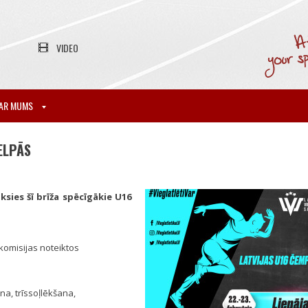
VIDEO
AR MUMS
ELPĀS
ksies šī brīža spēcīgākie U16
 komisijas noteiktos
na, trīssoļlēkšana,