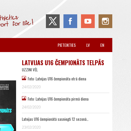
PIETEIKTIES
LV
EN
LATVIJAS U16 ČEMPIONĀTS TELPĀS
UZZINI VĒL
Foto: Latvijas U16 čempionāta otrā diena
24/02/2020
Foto: Latvijas U16 čempionāta pirmā diena
24/02/2020
Latvijas U16 čempionātā sasniegti 12 sezonā…
23/02/2020