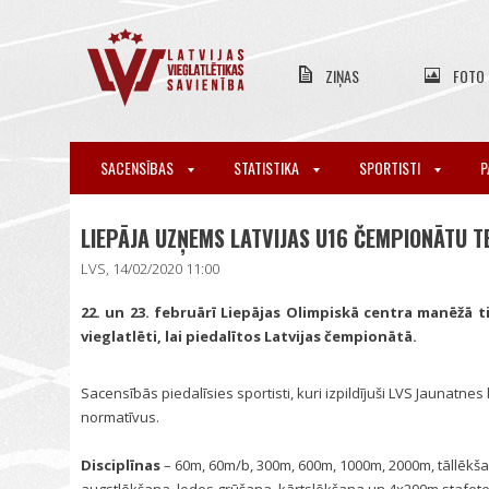
ZIŅAS
FOTO
SACENSĪBAS
STATISTIKA
SPORTISTI
P
LIEPĀJA UZŅEMS LATVIJAS U16 ČEMPIONĀTU T
LVS, 14/02/2020 11:00
22. un 23. februārī Liepājas Olimpiskā centra manēžā ti
vieglatlēti, lai piedalītos Latvijas čempionātā.
Sacensībās piedalīsies sportisti, kuri izpildījuši LVS Jaunatnes
normatīvus.
Disciplīnas
– 60m, 60m/b, 300m, 600m, 1000m, 2000m, tāllēkša