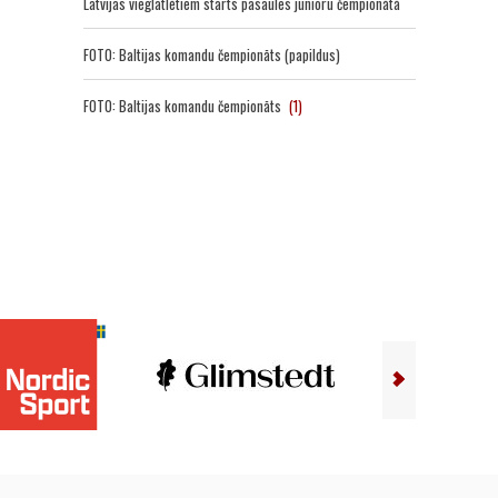
Latvijas vieglatlētiem starts pasaules junioru čempionātā
FOTO: Baltijas komandu čempionāts (papildus)
FOTO: Baltijas komandu čempionāts
(1)