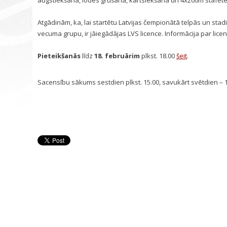
augstlēkšana, lodes grūšana, kārtslēkšana un 4x200m stafet
Atgādinām, ka, lai startētu Latvijas čempionātā telpās un stad
vecuma grupu, ir jāiegādājas LVS licence. Informācija par lice
Pieteikšanās
līdz
18. februārim
plkst. 18.00
šeit
.
Sacensību sākums sestdien plkst. 15.00, savukārt svētdien – 1