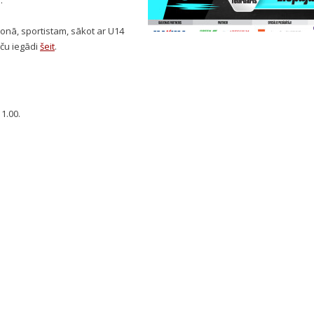
e.
ionā, sportistam, sākot ar U14
nču iegādi
šeit
.
1.00.